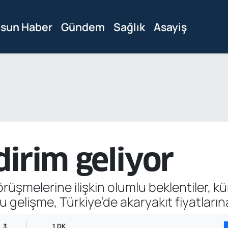
sun Haber
Gündem
Sağlık
Asayiş
dirim geliyor
örüşmelerine ilişkin olumlu beklentiler, k
. Bu gelişme, Türkiye’de akaryakıt fiyatlar
3
1 DK