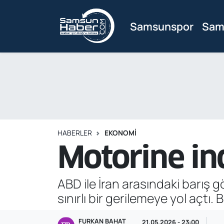
Samsunspor
Sam
Samsunspor
Hava Durumu
Samsun Haber
Trafik Durumu
Sağlık
Süper Lig Puan Durumu ve Fikstür
Asayiş
Tüm Manşetler
HABERLER
EKONOMI
Bilim ve Teknoloji
Son Dakika Haberleri
Motorine in
Bölge
Haber Arşivi
ABD ile İran arasındaki barış g
Dünya
sınırlı bir gerilemeye yol açtı
Ekonomi
FURKAN BAHAT
21.05.2026 - 23:00