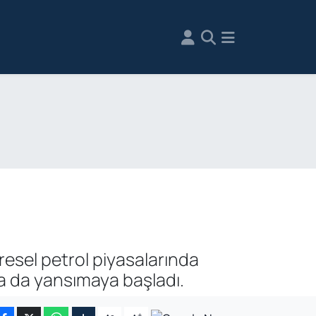
üresel petrol piyasalarında
ına da yansımaya başladı.
-
+