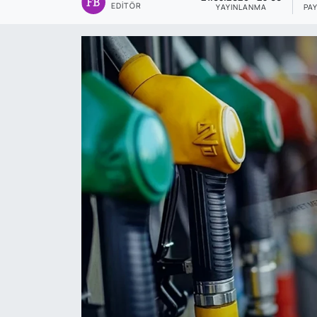
EDITÖR
YAYINLANMA
PA
Genel
Gündem
Özel Haber
POLİTİKA
Siyaset
Spor
Web Tv
Yerel