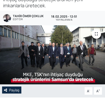
imkanlarla üretecek.
Genel
TAHIR ÖMER ÇOKLUK
18.02.2025 - 12:51
EDITÖR
Gündem
YAYINLANMA
Özel Haber
POLİTİKA
Siyaset
Spor
Web Tv
Paylaş
-
+
A
A
Yerel