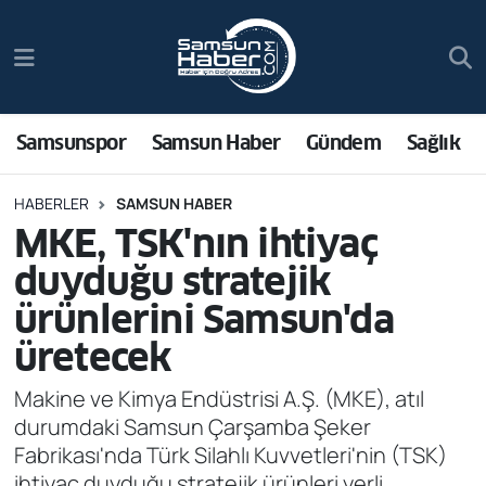
Samsunspor
Hava Durumu
Samsun Haber
Trafik Durumu
Samsunspor
Samsun Haber
Gündem
Sağlık
Sağlık
Süper Lig Puan Durumu ve Fikstür
HABERLER
SAMSUN HABER
MKE, TSK'nın ihtiyaç
Asayiş
Tüm Manşetler
duyduğu stratejik
Bilim ve Teknoloji
Son Dakika Haberleri
ürünlerini Samsun'da
üretecek
Bölge
Haber Arşivi
Makine ve Kimya Endüstrisi A.Ş. (MKE), atıl
Dünya
durumdaki Samsun Çarşamba Şeker
Fabrikası'nda Türk Silahlı Kuvvetleri'nin (TSK)
Ekonomi
ihtiyaç duyduğu stratejik ürünleri yerli