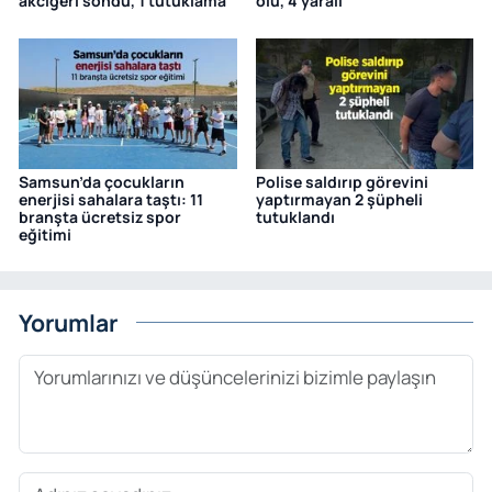
akciğeri söndü, 1 tutuklama
ölü, 4 yaralı
Samsun’da çocukların
Polise saldırıp görevini
enerjisi sahalara taştı: 11
yaptırmayan 2 şüpheli
branşta ücretsiz spor
tutuklandı
eğitimi
Yorumlar