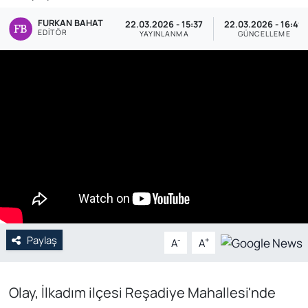
FURKAN BAHAT
Genel
22.03.2026 - 15:37
22.03.2026 - 16:49
EDITÖR
YAYINLANMA
GÜNCELLEME
Gündem
Özel Haber
POLİTİKA
Siyaset
Spor
Web Tv
Paylaş
-
+
A
A
Yerel
Olay, İlkadım ilçesi Reşadiye Mahallesi'nde