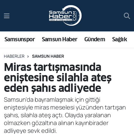
Samsunspor
Hava Durumu
Samsun Haber
Trafik Durumu
Samsunspor
Samsun Haber
Gündem
Sağlık
Sağlık
Süper Lig Puan Durumu ve Fikstür
HABERLER
SAMSUN HABER
Miras tartışmasında
Asayiş
Tüm Manşetler
eniştesine silahla ateş
Bilim ve Teknoloji
Son Dakika Haberleri
eden şahıs adliyede
Bölge
Haber Arşivi
Samsun'da bayramlaşmak için gittiği
eniştesiyle miras meselesi yüzünden tartışan
Dünya
şahıs, silahla ateş açtı. Olayda yaralanan
olmazken gözaltına alınan kayınbirader
Ekonomi
adliyeye sevk edildi.