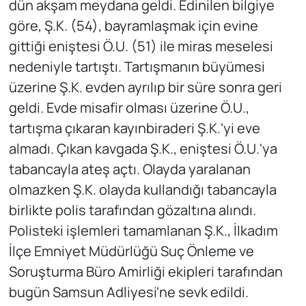
dün akşam meydana geldi. Edinilen bilgiye
göre, Ş.K. (54), bayramlaşmak için evine
gittiği eniştesi Ö.U. (51) ile miras meselesi
nedeniyle tartıştı. Tartışmanın büyümesi
üzerine Ş.K. evden ayrılıp bir süre sonra geri
geldi. Evde misafir olması üzerine Ö.U.,
tartışma çıkaran kayınbiraderi Ş.K.'yi eve
almadı. Çıkan kavgada Ş.K., eniştesi Ö.U.'ya
tabancayla ateş açtı. Olayda yaralanan
olmazken Ş.K. olayda kullandığı tabancayla
birlikte polis tarafından gözaltına alındı.
Polisteki işlemleri tamamlanan Ş.K., İlkadım
İlçe Emniyet Müdürlüğü Suç Önleme ve
Soruşturma Büro Amirliği ekipleri tarafından
bugün Samsun Adliyesi'ne sevk edildi.