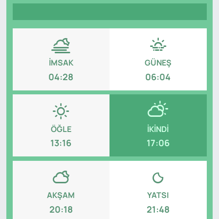
Genel
Gündem
İMSAK
GÜNEŞ
Özel Haber
04:28
06:04
POLİTİKA
Siyaset
ÖĞLE
İKINDI
Spor
13:16
17:06
Web Tv
Yerel
AKŞAM
YATSI
20:18
21:48