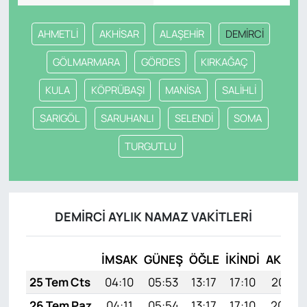
AHMETLİ
AKHİSAR
ALAŞEHİR
DEMİRCİ
GÖLMARMARA
GÖRDES
KIRKAĞAÇ
KULA
KÖPRÜBAŞI
MANİSA
SALİHLİ
SARIGÖL
SARUHANLI
SELENDİ
SOMA
TURGUTLU
DEMİRCİ AYLIK NAMAZ VAKITLERI
İMSAK
GÜNEŞ
ÖĞLE
İKINDI
AKŞAM
25 Tem Cts
04:10
05:53
13:17
17:10
20:31
26 Tem Paz
04:11
05:54
13:17
17:10
20:30