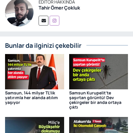
EDITÖR HAKKINDA
Tahir Ömer Çokluk
Bunlar da ilginizi çekebilir
Samsun, 144 milyar TL’lik
Samsun Kurupelit’te
yatırımla her alanda atılım
şaşırtan görüntü! Dev
yaşıyor
çekirgeler bir anda ortaya
çıktı