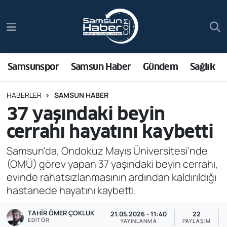
Samsunspor
Hava Durumu
Samsun Haber
Trafik Durumu
Samsunspor
Samsun Haber
Gündem
Sağlık
Sağlık
Süper Lig Puan Durumu ve Fikstür
HABERLER
SAMSUN HABER
37 yaşındaki beyin
Asayiş
Tüm Manşetler
cerrahı hayatını kaybetti
Bilim ve Teknoloji
Son Dakika Haberleri
Samsun'da, Ondokuz Mayıs Üniversitesi'nde
(OMÜ) görev yapan 37 yaşındaki beyin cerrahı,
Bölge
Haber Arşivi
evinde rahatsızlanmasının ardından kaldırıldığı
hastanede hayatını kaybetti.
Dünya
TAHIR ÖMER ÇOKLUK
21.05.2026 - 11:40
22
Ekonomi
EDITÖR
YAYINLANMA
PAYLAŞIM