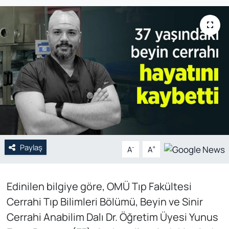
Genel
Gündem
Özel Haber
POLİTİKA
Siyaset
Paylaş
Spor
-
+
A
A
Web Tv
Edinilen bilgiye göre, OMÜ Tıp Fakültesi
Cerrahi Tıp Bilimleri Bölümü, Beyin ve Sinir
Yerel
Cerrahi Anabilim Dalı Dr. Öğretim Üyesi Yunus