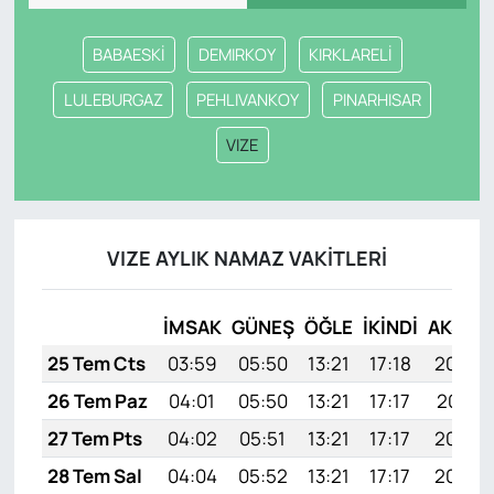
BABAESKİ
DEMIRKOY
KIRKLARELİ
LULEBURGAZ
PEHLIVANKOY
PINARHISAR
VIZE
VIZE AYLIK NAMAZ VAKITLERI
İMSAK
GÜNEŞ
ÖĞLE
İKINDI
AKŞAM
25 Tem Cts
03:59
05:50
13:21
17:18
20:42
26 Tem Paz
04:01
05:50
13:21
17:17
20:41
27 Tem Pts
04:02
05:51
13:21
17:17
20:40
28 Tem Sal
04:04
05:52
13:21
17:17
20:39