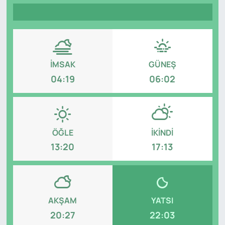
Genel
Gündem
İMSAK
GÜNEŞ
Özel Haber
04:19
06:02
POLİTİKA
Siyaset
ÖĞLE
İKINDI
Spor
13:20
17:13
Web Tv
Yerel
AKŞAM
YATSI
20:27
22:03