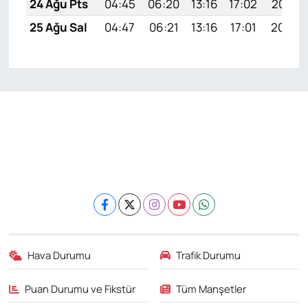
24 Ağu Pts
04:45
06:20
13:16
17:02
20:03
25 Ağu Sal
04:47
06:21
13:16
17:01
20:02
Hava Durumu
Trafik Durumu
Puan Durumu ve Fikstür
Tüm Manşetler