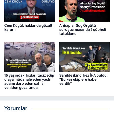
Cem Küçük hakkında gözaltı
Ahbaplar Suç Örgütü
kararı:
soruşturmasında 7 şüpheli
tutuklandı
15 yaşındaki kızları taciz edip
Sahilde ikinci kez İHA buldu:
olaya müdahale eden yaşlı
"Bu kez ekiplere haber
adamı darp eden şahıs
verdik"
yeniden gözaltında
Yorumlar