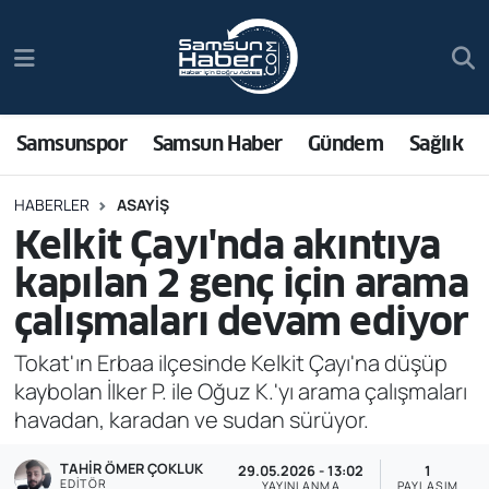
Samsunspor
Hava Durumu
Samsun Haber
Trafik Durumu
Samsunspor
Samsun Haber
Gündem
Sağlık
Sağlık
Süper Lig Puan Durumu ve Fikstür
HABERLER
ASAYIŞ
Kelkit Çayı'nda akıntıya
Asayiş
Tüm Manşetler
kapılan 2 genç için arama
Bilim ve Teknoloji
Son Dakika Haberleri
çalışmaları devam ediyor
Bölge
Haber Arşivi
Tokat'ın Erbaa ilçesinde Kelkit Çayı'na düşüp
kaybolan İlker P. ile Oğuz K.'yı arama çalışmaları
Dünya
havadan, karadan ve sudan sürüyor.
TAHIR ÖMER ÇOKLUK
Ekonomi
29.05.2026 - 13:02
1
EDITÖR
YAYINLANMA
PAYLAŞIM