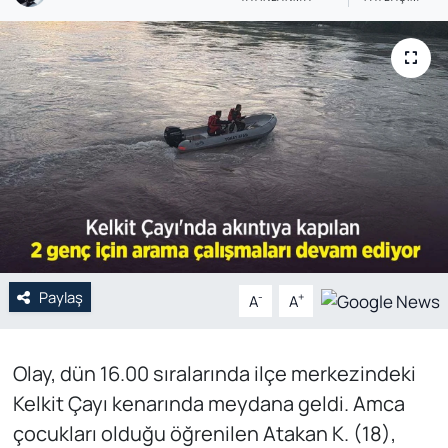
Genel
Gündem
Özel Haber
POLİTİKA
Siyaset
Spor
Paylaş
-
+
A
A
Web Tv
Olay, dün 16.00 sıralarında ilçe merkezindeki
Yerel
Kelkit Çayı kenarında meydana geldi. Amca
çocukları olduğu öğrenilen Atakan K. (18),