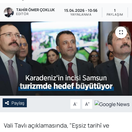
TAHIR ÖMER ÇOKLUK
Genel
15.04.2026 - 10:56
1
EDITÖR
YAYINLANMA
PAYLAŞIM
Gündem
Özel Haber
POLİTİKA
Siyaset
Spor
Web Tv
Paylaş
-
+
A
A
Yerel
Vali Tavlı açıklamasında, "Eşsiz tarihî ve