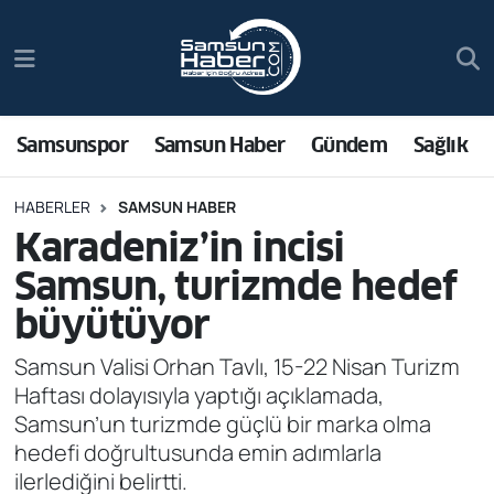
Samsunspor
Hava Durumu
Samsun Haber
Trafik Durumu
Samsunspor
Samsun Haber
Gündem
Sağlık
Sağlık
Süper Lig Puan Durumu ve Fikstür
HABERLER
SAMSUN HABER
Karadeniz’in incisi
Asayiş
Tüm Manşetler
Samsun, turizmde hedef
Bilim ve Teknoloji
Son Dakika Haberleri
büyütüyor
Bölge
Haber Arşivi
Samsun Valisi Orhan Tavlı, 15-22 Nisan Turizm
Haftası dolayısıyla yaptığı açıklamada,
Dünya
Samsun’un turizmde güçlü bir marka olma
hedefi doğrultusunda emin adımlarla
Ekonomi
ilerlediğini belirtti.