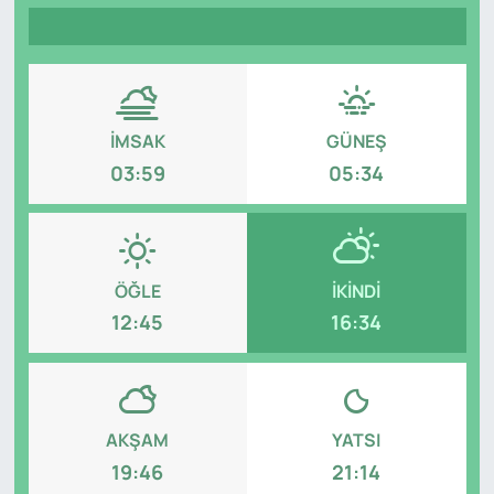
Genel
Gündem
İMSAK
GÜNEŞ
Özel Haber
03:59
05:34
POLİTİKA
Siyaset
ÖĞLE
İKINDI
Spor
12:45
16:34
Web Tv
Yerel
AKŞAM
YATSI
19:46
21:14