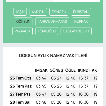
AFŞİN
ANDIRIN
EKİNÖZÜ
ELBİSTAN
GÖKSUN
KAHRAMANMARAŞ
NURHAK
PAZARCIK
TÜRKOĞLU
ÇAĞLAYANCERİT
GÖKSUN AYLIK NAMAZ VAKITLERI
İMSAK
GÜNEŞ
ÖĞLE
İKINDI
AKŞAM
25 Tem Cts
03:44
05:24
12:46
16:37
19:57
26 Tem Paz
03:45
05:25
12:46
16:37
19:57
27 Tem Pts
03:47
05:26
12:46
16:36
19:56
28 Tem Sal
03:48
05:26
12:46
16:36
19:55