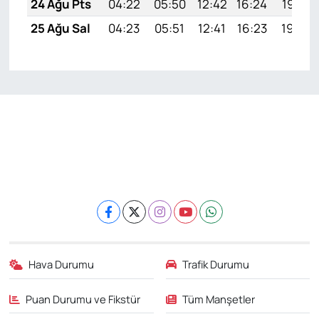
24 Ağu Pts
04:22
05:50
12:42
16:24
19:23
25 Ağu Sal
04:23
05:51
12:41
16:23
19:22
Hava Durumu
Trafik Durumu
Puan Durumu ve Fikstür
Tüm Manşetler