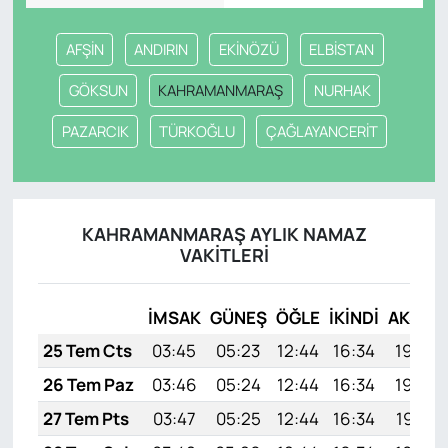
AFŞİN
ANDIRIN
EKİNÖZÜ
ELBİSTAN
GÖKSUN
KAHRAMANMARAŞ
NURHAK
PAZARCIK
TÜRKOĞLU
ÇAĞLAYANCERİT
KAHRAMANMARAŞ AYLIK NAMAZ
VAKITLERI
İMSAK
GÜNEŞ
ÖĞLE
İKINDI
AKŞAM
25 Tem Cts
03:45
05:23
12:44
16:34
19:54
26 Tem Paz
03:46
05:24
12:44
16:34
19:54
27 Tem Pts
03:47
05:25
12:44
16:34
19:53