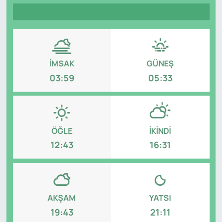
Genel
Gündem
İMSAK
GÜNEŞ
Özel Haber
03:59
05:33
POLİTİKA
Siyaset
ÖĞLE
İKINDI
Spor
12:43
16:31
Web Tv
Yerel
AKŞAM
YATSI
19:43
21:11