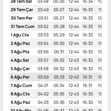
28 Tem Sal
03:48
05:26
12:44
16:34
19:52
29 Tem Çar
03:49
05:27
12:44
16:33
19:51
30 Tem Per
03:51
05:27
12:44
16:33
19:50
31 Tem Cum
03:52
05:28
12:44
16:33
19:49
1 Ağu Cts
03:53
05:29
12:44
16:33
19:48
2 Ağu Paz
03:54
05:30
12:44
16:32
19:47
3 Ağu Pts
03:56
05:31
12:44
16:32
19:46
4 Ağu Sal
03:57
05:32
12:43
16:32
19:45
5 Ağu Çar
03:58
05:32
12:43
16:32
19:44
6 Ağu Per
03:59
05:33
12:43
16:31
19:43
7 Ağu Cum
04:01
05:34
12:43
16:31
19:42
8 Ağu Cts
04:02
05:35
12:43
16:30
19:41
9 Ağu Paz
04:03
05:36
12:43
16:30
19:40
10 Ağu Pts
04:05
05:37
12:43
16:30
19:39