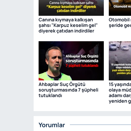
Canına kıymaya kalkışan
Otomobil r
şahsı "Karpuz keselim gel"
şeride geçt
diyerek çatıdan indirdiler
Ahbaplar Suç Örgütü
15 yaşında
soruşturmasında 7 şüpheli
olaya müd
tutuklandı
adamı dar
yeniden g
Yorumlar