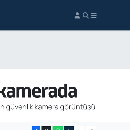
t kamerada
anın güvenlik kamera görüntüsü
-
+