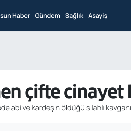
sun Haber
Gündem
Sağlık
Asayiş
nen çifte cinaye
fede abi ve kardeşin öldüğü silahlı kavg