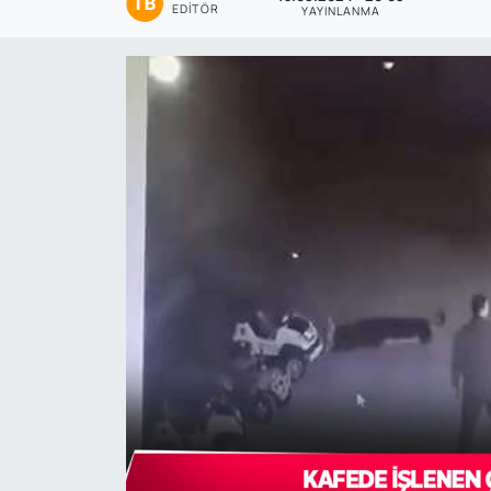
EDITÖR
YAYINLANMA
Genel
Gündem
Özel Haber
POLİTİKA
Siyaset
Spor
Web Tv
Yerel