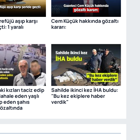
efüjü aşıp karşı
Cem Küçük hakkında gözaltı
i: 1 yaralı
kararı:
ki kızları taciz edip
Sahilde ikinci kez İHA buldu:
ahale eden yaşlı
"Bu kez ekiplere haber
p eden şahıs
verdik"
özaltında