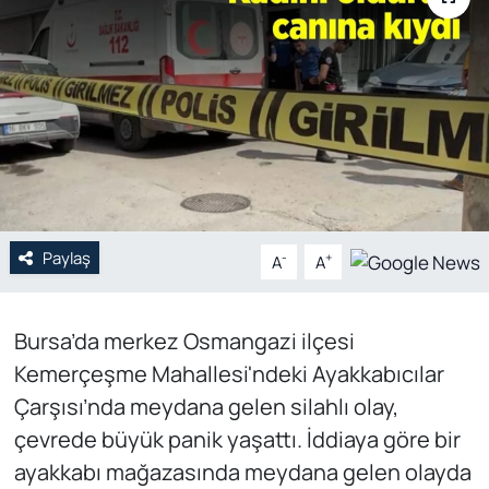
Genel
Gündem
Özel Haber
POLİTİKA
Paylaş
Siyaset
-
+
A
A
Spor
Bursa’da merkez Osmangazi ilçesi
Kemerçeşme Mahallesi'ndeki Ayakkabıcılar
Web Tv
Çarşısı’nda meydana gelen silahlı olay,
Yerel
çevrede büyük panik yaşattı. İddiaya göre bir
ayakkabı mağazasında meydana gelen olayda