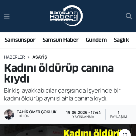
Samsunspor
Hava Durumu
Samsun Haber
Trafik Durumu
Samsunspor
Samsun Haber
Gündem
Sağlık
Sağlık
Süper Lig Puan Durumu ve Fikstür
HABERLER
ASAYIŞ
Kadını öldürüp canına
Asayiş
Tüm Manşetler
kıydı
Bilim ve Teknoloji
Son Dakika Haberleri
Bir kişi ayakkabıcılar çarşısında işyerinde bir
kadını öldürüp aynı silahla canına kıydı.
Bölge
Haber Arşivi
TAHIR ÖMER ÇOKLUK
19.06.2026 - 17:44
1
Dünya
EDITÖR
YAYINLANMA
PAYLAŞIM
Ekonomi