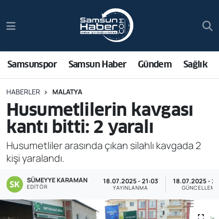
Samsunspor
Hava Durumu
Samsun Haber
Trafik Durumu
Samsunspor
Samsun Haber
Gündem
Sağlık
Sağlık
Süper Lig Puan Durumu ve Fikstür
HABERLER
MALATYA
Husumetlilerin kavgası
Asayiş
Tüm Manşetler
kantı bitti: 2 yaralı
Bilim ve Teknoloji
Son Dakika Haberleri
Husumetliler arasında çıkan silahlı kavgada 2
kişi yaralandı.
Bölge
Haber Arşivi
SÜMEYYE KARAMAN
18.07.2025 - 21:03
18.07.2025 - 21
Dünya
EDITÖR
YAYINLANMA
GÜNCELLEM
Ekonomi