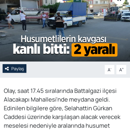
Genel
Gündem
Özel Haber
POLİTİKA
Paylaş
Siyaset
-
+
A
A
Spor
Olay, saat 17.45 sıralarında Battalgazi ilçesi
Alacakapı Mahallesi'nde meydana geldi.
Web Tv
Edinilen bilgilere göre, Selahattin Gürkan
Yerel
Caddesi üzerinde karşılaşan alacak verecek
meselesi nedeniyle aralarında husumet