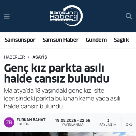
Samsunspor
Hava Durumu
Samsun Haber
Trafik Durumu
Samsunspor
Samsun Haber
Gündem
Sağlık
Sağlık
Süper Lig Puan Durumu ve Fikstür
HABERLER
ASAYIŞ
Genç kız parkta asılı
Asayiş
Tüm Manşetler
halde cansız bulundu
Bilim ve Teknoloji
Son Dakika Haberleri
Malatya'da 18 yaşındaki genç kız, site
içerisindeki parkta bulunan kamelyada asılı
Bölge
Haber Arşivi
halde cansız bulundu.
Dünya
FURKAN BAHAT
19.05.2026 - 22:56
3
EDITÖR
YAYINLANMA
PAYLAŞIM
OKUN
Ekonomi