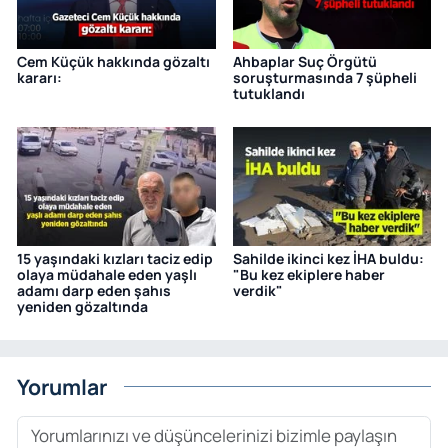
Cem Küçük hakkında gözaltı
Ahbaplar Suç Örgütü
kararı:
soruşturmasında 7 şüpheli
tutuklandı
15 yaşındaki kızları taciz edip
Sahilde ikinci kez İHA buldu:
olaya müdahale eden yaşlı
"Bu kez ekiplere haber
adamı darp eden şahıs
verdik"
yeniden gözaltında
Yorumlar