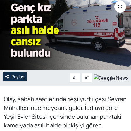
Genel
Gündem
Özel Haber
POLİTİKA
Siyaset
Paylaş
-
+
A
A
Spor
Olay, sabah saatlerinde Yeşilyurt ilçesi Seyran
Web Tv
Mahallesi'nde meydana geldi. İddiaya göre
Yerel
Yeşil Evler Sitesi içerisinde bulunan parktaki
kamelyada asılı halde bir kişiyi gören