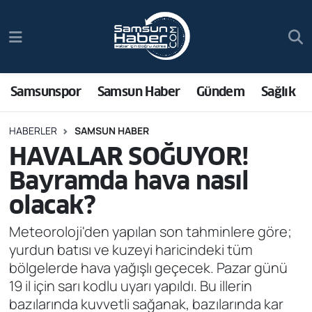
Samsunspor
Hava Durumu
Samsun Haber
Trafik Durumu
Samsunspor
Samsun Haber
Gündem
Sağlık
Sağlık
Süper Lig Puan Durumu ve Fikstür
HABERLER
SAMSUN HABER
HAVALAR SOĞUYOR!
Asayiş
Tüm Manşetler
Bayramda hava nasıl
Bilim ve Teknoloji
Son Dakika Haberleri
olacak?
Bölge
Haber Arşivi
Meteoroloji'den yapılan son tahminlere göre;
yurdun batısı ve kuzeyi haricindeki tüm
Dünya
bölgelerde hava yağışlı geçecek. Pazar günü
19 il için sarı kodlu uyarı yapıldı. Bu illerin
Ekonomi
bazılarında kuvvetli sağanak, bazılarında kar