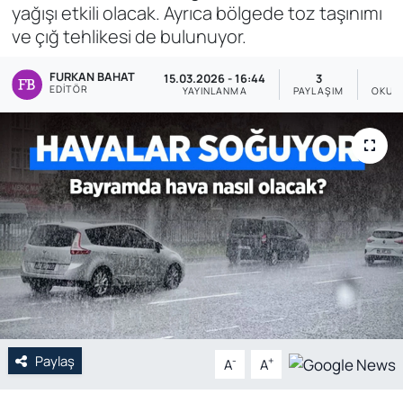
yağışı etkili olacak. Ayrıca bölgede toz taşınımı
Genel
ve çığ tehlikesi de bulunuyor.
Gündem
FURKAN BAHAT
15.03.2026 - 16:44
3
EDITÖR
YAYINLANMA
PAYLAŞIM
OKUN
Özel Haber
POLİTİKA
Siyaset
Spor
Web Tv
Yerel
Paylaş
-
+
A
A