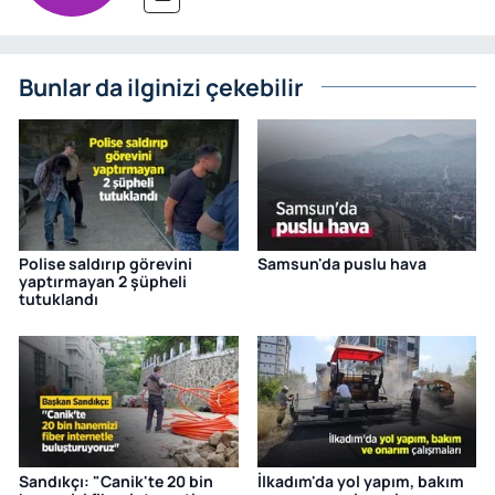
Bunlar da ilginizi çekebilir
Polise saldırıp görevini
Samsun'da puslu hava
yaptırmayan 2 şüpheli
tutuklandı
Sandıkçı: "Canik'te 20 bin
İlkadım'da yol yapım, bakım