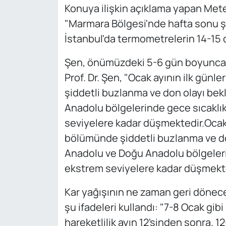
Konuya ilişkin açıklama yapan Mete
"Marmara Bölgesi'nde hafta sonu şaşı
İstanbul'da termometrelerin 14-15 
Şen, önümüzdeki 5-6 gün boyunca y
Prof. Dr. Şen, "Ocak ayının ilk gün
şiddetli buzlanma ve don olayı bek
Anadolu bölgelerinde gece sıcaklıkl
seviyelere kadar düşmektedir.Ocak a
bölümünde şiddetli buzlanma ve don
Anadolu ve Doğu Anadolu bölgelerind
ekstrem seviyelere kadar düşmektedi
Kar yağışının ne zaman geri dönece
şu ifadeleri kullandı: "7-8 Ocak gib
hareketlilik ayın 12'sinden sonra. 1