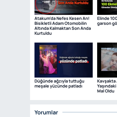
Atakum'da Nefes Kesen An!
Elinde 10
Bisikletli Adam Otomobilin
garson gör
Altında Kalmaktan Son Anda
Kurtuldu
Düğünde ağzıyla tuttuğu
Kavşakta 
meşale yüzünde patladı
Yaşındaki 
Mal Oldu
Yorumlar