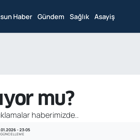
sun Haber
Gündem
Sağlık
Asayiş
nıyor mu?
klamalar haberimizde..
.01.2026 - 23:05
GÜNCELLEME