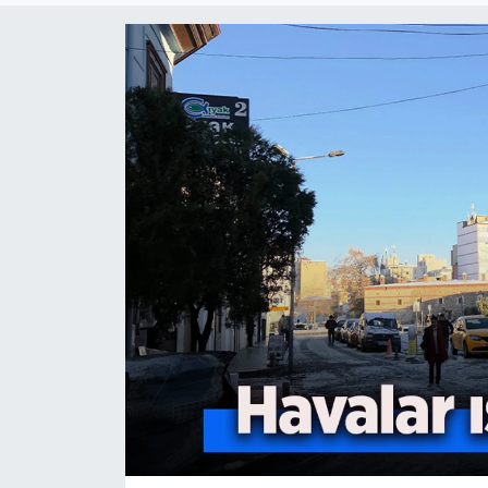
Genel
Gündem
Özel Haber
POLİTİKA
Siyaset
Spor
Web Tv
Yerel