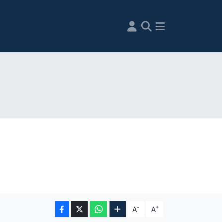
-
+
A
A