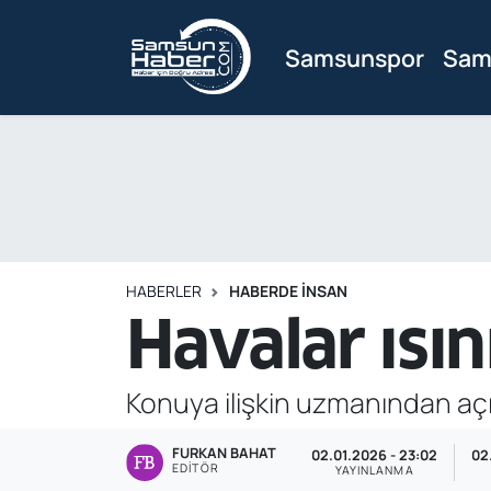
Samsunspor
Sam
Samsunspor
Hava Durumu
Samsun Haber
Trafik Durumu
Sağlık
Süper Lig Puan Durumu ve Fikstür
Asayiş
Tüm Manşetler
HABERLER
HABERDE INSAN
Bilim ve Teknoloji
Son Dakika Haberleri
Havalar ısı
Bölge
Haber Arşivi
Konuya ilişkin uzmanından açı
Dünya
FURKAN BAHAT
02.01.2026 - 23:02
02
EDITÖR
Ekonomi
YAYINLANMA