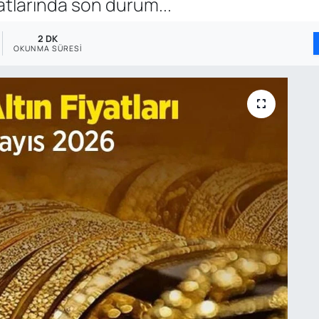
yatlarında son durum...
2 DK
OKUNMA SÜRESI