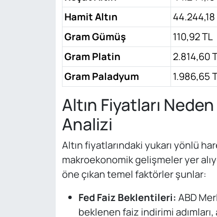
Hamit Altın
44.244,18
Gram Gümüş
110,92 TL
Gram Platin
2.814,60 
Gram Paladyum
1.986,65 
Altın Fiyatları Neden
Analizi
Altın fiyatlarındaki yukarı yönlü ha
makroekonomik gelişmeler yer alıyo
öne çıkan temel faktörler şunlar:
Fed Faiz Beklentileri:
ABD Merk
beklenen faiz indirimi adımları, 