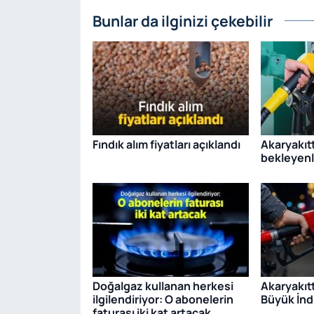
Bunlar da ilginizi çekebilir
Fındık alım fiyatları açıklandı
Akaryakıtt
bekleyenl
Doğalgaz kullanan herkesi
Akaryakıt
ilgilendiriyor: O abonelerin
Büyük İndi
faturası iki kat artacak