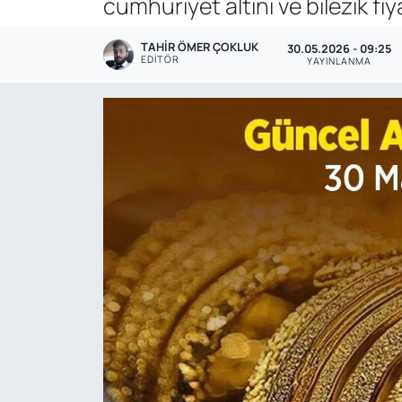
cumhuriyet altını ve bilezik fi
Genel
TAHIR ÖMER ÇOKLUK
30.05.2026 - 09:25
EDITÖR
YAYINLANMA
Gündem
Özel Haber
POLİTİKA
Siyaset
Spor
Web Tv
Yerel