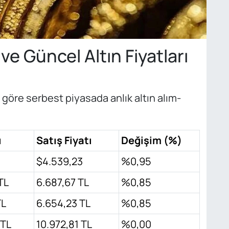
ve Güncel Altın Fiyatları
 göre serbest piyasada anlık altın alım-
ı
Satış Fiyatı
Değişim (%)
$4.539,23
%0,95
TL
6.687,67 TL
%0,85
TL
6.654,23 TL
%0,85
 TL
10.972,81 TL
%0,00