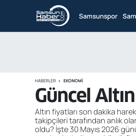
Samsunspor
Sam
Samsunspor
Hava Durumu
Samsun Haber
Trafik Durumu
Sağlık
Süper Lig Puan Durumu ve Fikstür
Asayiş
Tüm Manşetler
HABERLER
EKONOMI
Bilim ve Teknoloji
Son Dakika Haberleri
Güncel Altın
Bölge
Haber Arşivi
Altın fiyatları son dakika harek
Dünya
takipçileri tarafından anlık o
oldu? İşte 30 Mayıs 2026 gününe 
Ekonomi