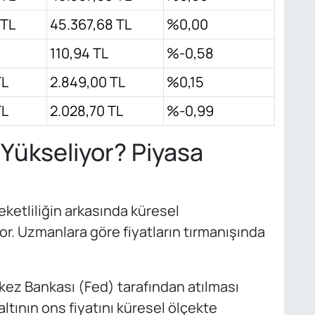
 TL
45.367,68 TL
%0,00
110,94 TL
%-0,58
TL
2.849,00 TL
%0,15
TL
2.028,70 TL
%-0,99
 Yükseliyor? Piyasa
reketliliğin arkasında küresel
r. Uzmanlara göre fiyatların tırmanışında
ez Bankası (Fed) tarafından atılması
altının ons fiyatını küresel ölçekte