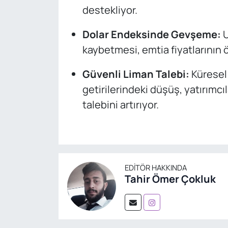
destekliyor.
Dolar Endeksinde Gevşeme:
U
kaybetmesi, emtia fiyatlarının 
Güvenli Liman Talebi:
Küresel 
getirilerindeki düşüş, yatırımcıl
talebini artırıyor.
EDITÖR HAKKINDA
Tahir Ömer Çokluk