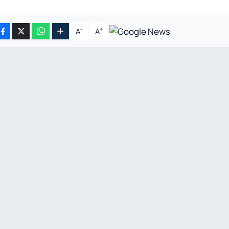
-
+
A
A