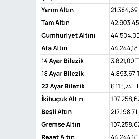
Yarım Altın
21.384,69
Tam Altın
42.903,45
Cumhuriyet Altını
44.504,00
Ata Altın
44.244,18
14 Ayar Bilezik
3.821,09 
18 Ayar Bilezik
4.893,67 
22 Ayar Bilezik
6.113,74 T
İkibuçuk Altın
107.258,6
Beşli Altın
217.198,71
Gremse Altın
107.258,6
Reşat Altın
44.244,18