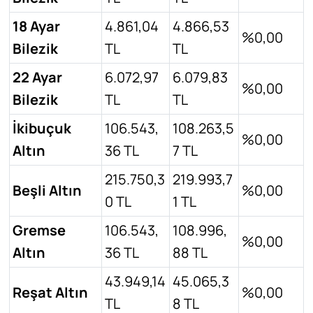
18 Ayar
4.861,04
4.866,53
%0,00
Bilezik
TL
TL
22 Ayar
6.072,97
6.079,83
%0,00
Bilezik
TL
TL
İkibuçuk
106.543,
108.263,5
%0,00
Altın
36 TL
7 TL
215.750,3
219.993,7
Beşli Altın
%0,00
0 TL
1 TL
Gremse
106.543,
108.996,
%0,00
Altın
36 TL
88 TL
43.949,14
45.065,3
Reşat Altın
%0,00
TL
8 TL