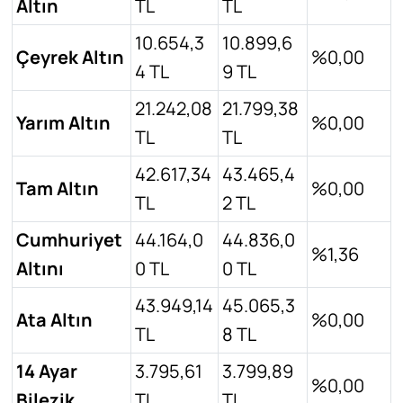
Altın
TL
TL
10.654,3
10.899,6
Çeyrek Altın
%0,00
4 TL
9 TL
21.242,08
21.799,38
Yarım Altın
%0,00
TL
TL
42.617,34
43.465,4
Tam Altın
%0,00
TL
2 TL
Cumhuriyet
44.164,0
44.836,0
%1,36
Altını
0 TL
0 TL
43.949,14
45.065,3
Ata Altın
%0,00
TL
8 TL
14 Ayar
3.795,61
3.799,89
%0,00
Bilezik
TL
TL