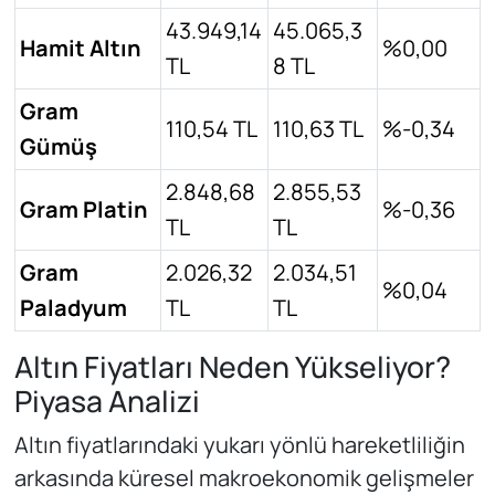
43.949,14
45.065,3
Hamit Altın
%0,00
TL
8 TL
Gram
110,54 TL
110,63 TL
%-0,34
Gümüş
2.848,68
2.855,53
Gram Platin
%-0,36
TL
TL
Gram
2.026,32
2.034,51
%0,04
Paladyum
TL
TL
Altın Fiyatları Neden Yükseliyor?
Piyasa Analizi
Altın fiyatlarındaki yukarı yönlü hareketliliğin
arkasında küresel makroekonomik gelişmeler