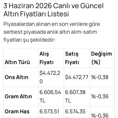
3 Haziran 2026 Canlı ve Güncel
Altın Fiyatları Listesi
Piyasalardan alınan en son verilere göre
serbest piyasada anlık altın alım-satım
fiyatları şu şekildedir:
Alış
Satış
Değişim
Altın Türü
Fiyatı
Fiyatı
(%)
$4.472,2
Ons Altın
$4.472,77
%-0,38
0
6.606,54
6.607,38
Gram Altın
%-0,36
TL
TL
Gram Has
6.573,51
6.574,35
%-0,36