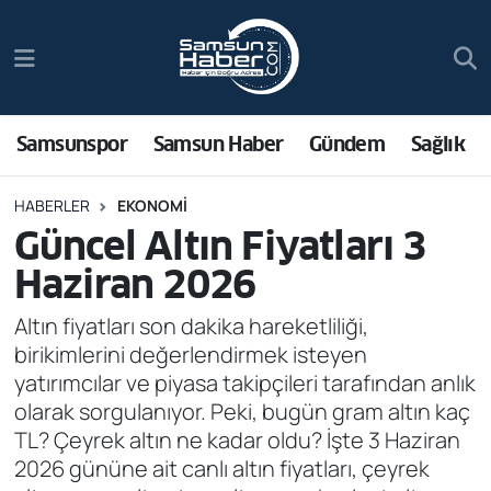
Samsunspor
Hava Durumu
Samsun Haber
Trafik Durumu
Samsunspor
Samsun Haber
Gündem
Sağlık
Sağlık
Süper Lig Puan Durumu ve Fikstür
HABERLER
EKONOMI
Güncel Altın Fiyatları 3
Asayiş
Tüm Manşetler
Haziran 2026
Bilim ve Teknoloji
Son Dakika Haberleri
Altın fiyatları son dakika hareketliliği,
birikimlerini değerlendirmek isteyen
Bölge
Haber Arşivi
yatırımcılar ve piyasa takipçileri tarafından anlık
olarak sorgulanıyor. Peki, bugün gram altın kaç
Dünya
TL? Çeyrek altın ne kadar oldu? İşte 3 Haziran
2026 gününe ait canlı altın fiyatları, çeyrek
Ekonomi