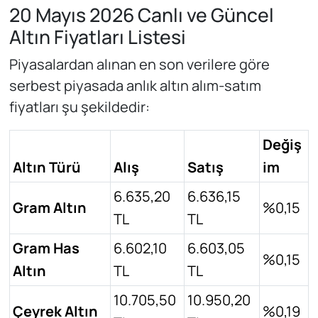
20 Mayıs 2026 Canlı ve Güncel
Altın Fiyatları Listesi
Piyasalardan alınan en son verilere göre
serbest piyasada anlık altın alım-satım
fiyatları şu şekildedir:
Değiş
Altın Türü
Alış
Satış
im
6.635,20
6.636,15
Gram Altın
%0,15
TL
TL
Gram Has
6.602,10
6.603,05
%0,15
Altın
TL
TL
10.705,50
10.950,20
Çeyrek Altın
%0,19