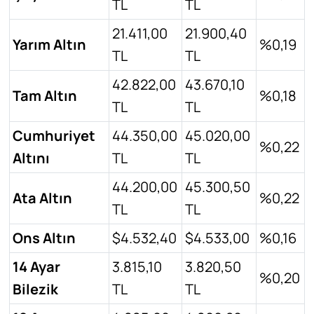
TL
TL
21.411,00
21.900,40
Yarım Altın
%0,19
TL
TL
42.822,00
43.670,10
Tam Altın
%0,18
TL
TL
Cumhuriyet
44.350,00
45.020,00
%0,22
Altını
TL
TL
44.200,00
45.300,50
Ata Altın
%0,22
TL
TL
Ons Altın
$4.532,40
$4.533,00
%0,16
14 Ayar
3.815,10
3.820,50
%0,20
Bilezik
TL
TL