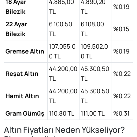
18 Ayar
4.885,00
4.890,20
%0,19
Bilezik
TL
TL
22 Ayar
6.100,50
6.108,00
%0,15
Bilezik
TL
TL
107.055,0
109.502,0
Gremse Altın
%0,19
0 TL
0 TL
44.200,00
45.300,50
Reşat Altın
%0,22
TL
TL
44.200,00
45.300,50
Hamit Altın
%0,22
TL
TL
Gram Gümüş
110,80 TL
111,00 TL
%0,31
Altın Fiyatları Neden Yükseliyor?