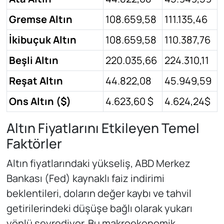
Gremse Altın
108.659,58
111.135,46
İkibuçuk Altın
108.659,58
110.387,76
Beşli Altın
220.035,66
224.310,11
Reşat Altın
44.822,08
45.949,59
Ons Altın ($)
4.623,60 $
4.624,24$
Altın Fiyatlarını Etkileyen Temel
Faktörler
Altın fiyatlarındaki yükseliş, ABD Merkez
Bankası (Fed) kaynaklı faiz indirimi
beklentileri, doların değer kaybı ve tahvil
getirilerindeki düşüşe bağlı olarak yukarı
yönlü seyrediyor. Bu makroekonomik