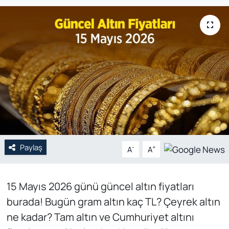
Genel
Gündem
Özel Haber
POLİTİKA
Siyaset
Paylaş
Spor
-
+
A
A
Web Tv
15 Mayıs 2026 günü güncel altın fiyatları
burada! Bugün gram altın kaç TL? Çeyrek altın
Yerel
ne kadar? Tam altın ve Cumhuriyet altını