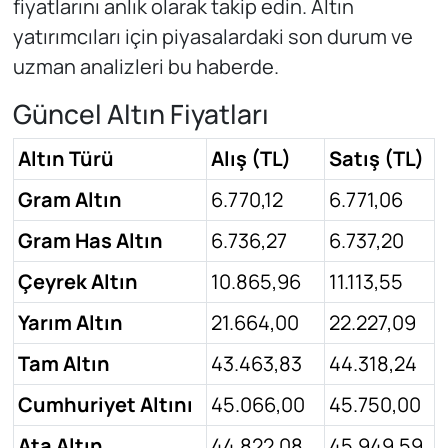
fiyatlarını anlık olarak takip edin. Altın
yatırımcıları için piyasalardaki son durum ve
uzman analizleri bu haberde.
Güncel Altın Fiyatları
Altın Türü
Alış (TL)
Satış (TL)
Gram Altın
6.770,12
6.771,06
Gram Has Altın
6.736,27
6.737,20
Çeyrek Altın
10.865,96
11.113,55
Yarım Altın
21.664,00
22.227,09
Tam Altın
43.463,83
44.318,24
Cumhuriyet Altını
45.066,00
45.750,00
Ata Altın
44.822,08
45.949,59