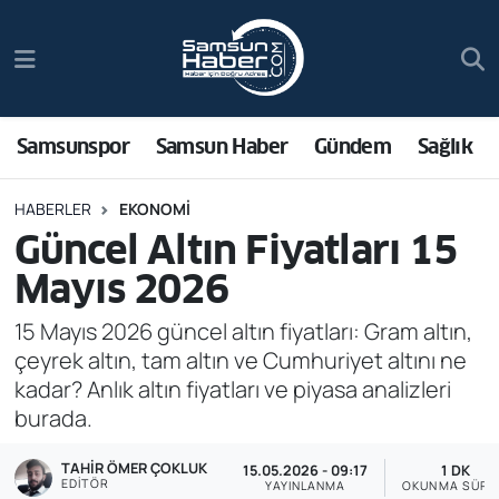
Samsunspor
Hava Durumu
Samsun Haber
Trafik Durumu
Samsunspor
Samsun Haber
Gündem
Sağlık
Sağlık
Süper Lig Puan Durumu ve Fikstür
HABERLER
EKONOMI
Güncel Altın Fiyatları 15
Asayiş
Tüm Manşetler
Mayıs 2026
Bilim ve Teknoloji
Son Dakika Haberleri
15 Mayıs 2026 güncel altın fiyatları: Gram altın,
çeyrek altın, tam altın ve Cumhuriyet altını ne
Bölge
Haber Arşivi
kadar? Anlık altın fiyatları ve piyasa analizleri
burada.
Dünya
TAHIR ÖMER ÇOKLUK
15.05.2026 - 09:17
1 DK
Ekonomi
EDITÖR
YAYINLANMA
OKUNMA SÜRE