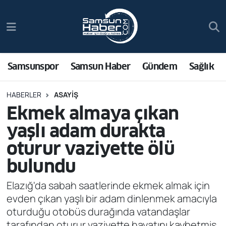
Samsunspor
Hava Durumu
Samsun Haber
Trafik Durumu
Samsunspor
Samsun Haber
Gündem
Sağlık
Sağlık
Süper Lig Puan Durumu ve Fikstür
HABERLER
ASAYIŞ
Ekmek almaya çıkan
Asayiş
Tüm Manşetler
yaşlı adam durakta
Bilim ve Teknoloji
Son Dakika Haberleri
oturur vaziyette ölü
bulundu
Bölge
Haber Arşivi
Elazığ'da sabah saatlerinde ekmek almak için
Dünya
evden çıkan yaşlı bir adam dinlenmek amacıyla
oturduğu otobüs durağında vatandaşlar
Ekonomi
tarafından oturur vaziyette hayatını kaybetmiş