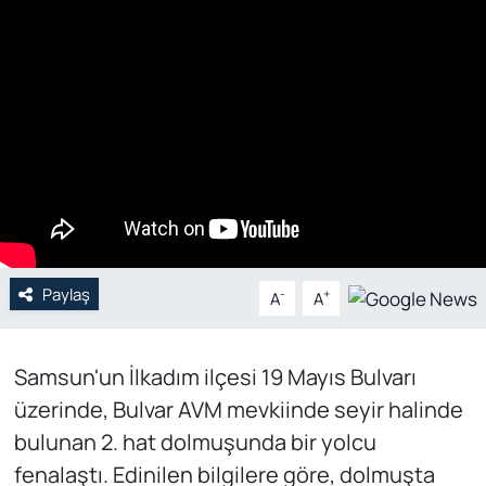
Genel
Gündem
Özel Haber
POLİTİKA
Siyaset
Paylaş
-
+
A
A
Spor
Web Tv
Samsun'un İlkadım ilçesi 19 Mayıs Bulvarı
üzerinde, Bulvar AVM mevkiinde seyir halinde
Yerel
bulunan 2. hat dolmuşunda bir yolcu
fenalaştı. Edinilen bilgilere göre, dolmuşta