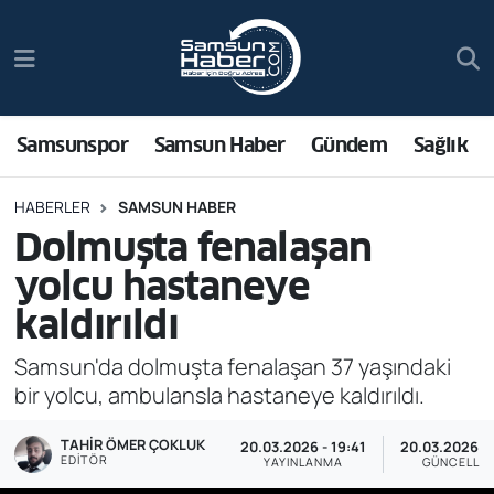
Samsunspor
Hava Durumu
Samsun Haber
Trafik Durumu
Samsunspor
Samsun Haber
Gündem
Sağlık
Sağlık
Süper Lig Puan Durumu ve Fikstür
HABERLER
SAMSUN HABER
Dolmuşta fenalaşan
Asayiş
Tüm Manşetler
yolcu hastaneye
Bilim ve Teknoloji
Son Dakika Haberleri
kaldırıldı
Bölge
Haber Arşivi
Samsun'da dolmuşta fenalaşan 37 yaşındaki
bir yolcu, ambulansla hastaneye kaldırıldı.
Dünya
TAHIR ÖMER ÇOKLUK
20.03.2026 - 19:41
20.03.2026 - 
EDITÖR
YAYINLANMA
GÜNCELLE
Ekonomi