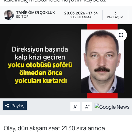
Genel
TAHIR ÖMER ÇOKLUK
20.03.2026 - 17:34
3
EDITÖR
YAYINLANMA
PAYLAŞIM
Gündem
Özel Haber
POLİTİKA
Siyaset
Spor
Web Tv
Paylaş
-
+
A
A
Yerel
Olay, dün akşam saat 21.30 sıralarında