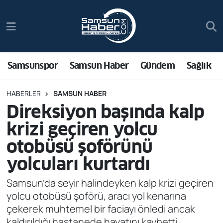
Samsunspor
Hava Durumu
Samsun Haber
Trafik Durumu
Samsunspor
Samsun Haber
Gündem
Sağlık
Sağlık
Süper Lig Puan Durumu ve Fikstür
HABERLER
SAMSUN HABER
Direksiyon başında kalp
Asayiş
Tüm Manşetler
krizi geçiren yolcu
Bilim ve Teknoloji
Son Dakika Haberleri
otobüsü şoförünü
yolcuları kurtardı
Bölge
Haber Arşivi
Samsun’da seyir halindeyken kalp krizi geçiren
Dünya
yolcu otobüsü şoförü, aracı yol kenarına
çekerek muhtemel bir faciayı önledi ancak
Ekonomi
kaldırıldığı hastanede hayatını kaybetti.