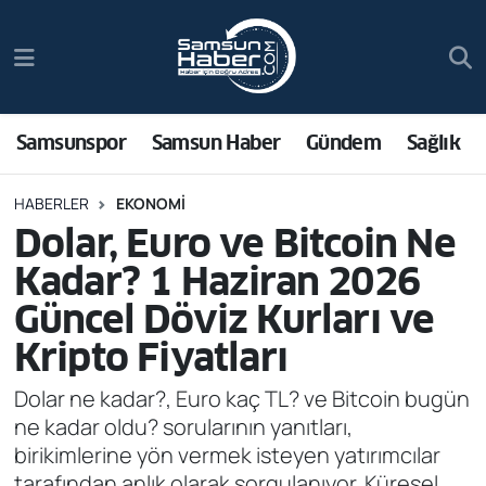
Samsunspor
Hava Durumu
Samsun Haber
Trafik Durumu
Samsunspor
Samsun Haber
Gündem
Sağlık
Sağlık
Süper Lig Puan Durumu ve Fikstür
HABERLER
EKONOMI
Dolar, Euro ve Bitcoin Ne
Asayiş
Tüm Manşetler
Kadar? 1 Haziran 2026
Bilim ve Teknoloji
Son Dakika Haberleri
Güncel Döviz Kurları ve
Kripto Fiyatları
Bölge
Haber Arşivi
Dolar ne kadar?, Euro kaç TL? ve Bitcoin bugün
Dünya
ne kadar oldu? sorularının yanıtları,
birikimlerine yön vermek isteyen yatırımcılar
Ekonomi
tarafından anlık olarak sorgulanıyor. Küresel