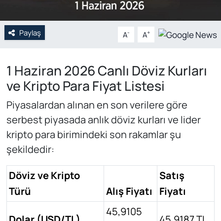
Paylaş
-
+
A
A
1 Haziran 2026 Canlı Döviz Kurları
ve Kripto Para Fiyat Listesi
Piyasalardan alınan en son verilere göre
serbest piyasada anlık döviz kurları ve lider
kripto para birimindeki son rakamlar şu
şekildedir:
Döviz ve Kripto
Satış
Türü
Alış Fiyatı
Fiyatı
45,9105
Dolar (USD/TL)
45,9187 TL