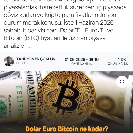
piyasalardaki hareketlilik sürerken, iç piyasada
Genel
döviz kurları ve kripto para fiyatlarında son
durum merak konusu. İşte 1 Haziran 2026
Gündem
sabahı itibarıyla canlı Dolar/TL, Euro/TL ve
Bitcoin (BTC) fiyatları ile uzman piyasa
Özel Haber
analizleri...
POLİTİKA
TAHIR ÖMER ÇOKLUK
01.06.2026 - 09:10
1 DK
EDITÖR
YAYINLANMA
OKUNMA SÜRE
Siyaset
Spor
Web Tv
Yerel