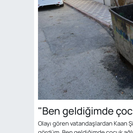
"Ben geldiğimde çoc
Olayı gören vatandaşlardan Kaan Ş
gördüm. Ben geldiğimde çocuk ağl