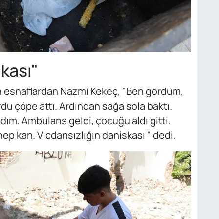
skası"
en esnaflardan Nazmi Kekeç, "Ben gördüm,
du çöpe attı. Ardından sağa sola baktı.
adım. Ambulans geldi, çocuğu aldı gitti.
 hep kan. Vicdansızlığın daniskası " dedi.