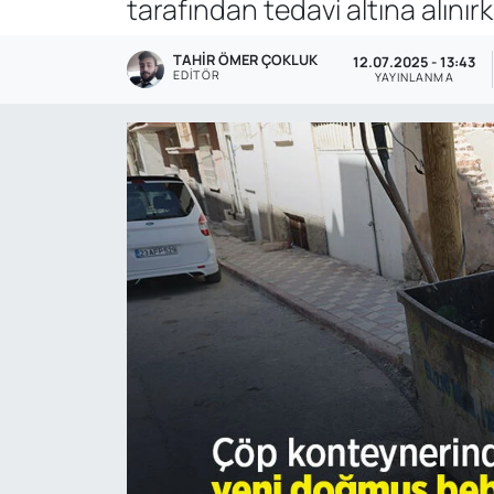
tarafından tedavi altına alınır
Genel
TAHIR ÖMER ÇOKLUK
12.07.2025 - 13:43
EDITÖR
YAYINLANMA
Gündem
Özel Haber
POLİTİKA
Siyaset
Spor
Web Tv
Yerel