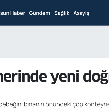
sun Haber
Gündem
Sağlık
Asayiş
nerinde yeni do
ebeğini binanın önündeki çöp konteynerin