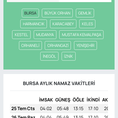
BURSA
BÜYÜK ORHAN
GEMLİK
HARMANCIK
KARACABEY
KELES
KESTEL
MUDANYA
MUSTAFA KEMALPAŞA
ORHANELİ
ORHANGAZİ
YENİŞEHİR
İNEGÖL
İZNİK
BURSA AYLIK NAMAZ VAKITLERI
İMSAK
GÜNEŞ
ÖĞLE
İKINDI
AKŞAM
25 Tem Cts
04:02
05:48
13:15
17:10
20:33
26 Tem Paz
04:04
05:49
13:15
17:10
20:32