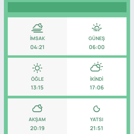
Genel
Gündem
İMSAK
GÜNEŞ
Özel Haber
04:21
06:00
POLİTİKA
Siyaset
ÖĞLE
İKINDI
Spor
13:15
17:06
Web Tv
Yerel
AKŞAM
YATSI
20:19
21:51