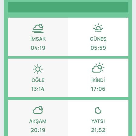
Genel
Gündem
İMSAK
GÜNEŞ
Özel Haber
04:19
05:59
POLİTİKA
Siyaset
ÖĞLE
İKINDI
Spor
13:14
17:06
Web Tv
Yerel
AKŞAM
YATSI
20:19
21:52