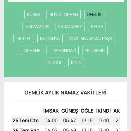
BURSA
BÜYÜK ORHAN
GEMLİK
HARMANCIK
KARACABEY
KELES
KESTEL
MUDANYA
MUSTAFA KEMALPAŞA
ORHANELİ
ORHANGAZİ
YENİŞEHİR
İNEGÖL
İZNİK
GEMLİK AYLIK NAMAZ VAKITLERI
İMSAK
GÜNEŞ
ÖĞLE
İKINDI
AKŞAM
25 Tem Cts
04:00
05:47
13:15
17:10
20:33
26 Tem Paz
04:02
05:48
13:15
17:10
20:32