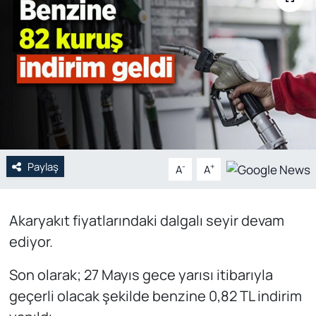
Genel
Gündem
Özel Haber
POLİTİKA
Paylaş
Siyaset
-
+
A
A
Spor
Akaryakıt fiyatlarındaki dalgalı seyir devam
ediyor.
Web Tv
Son olarak; 27 Mayıs gece yarısı itibarıyla
Yerel
geçerli olacak şekilde benzine 0,82 TL indirim