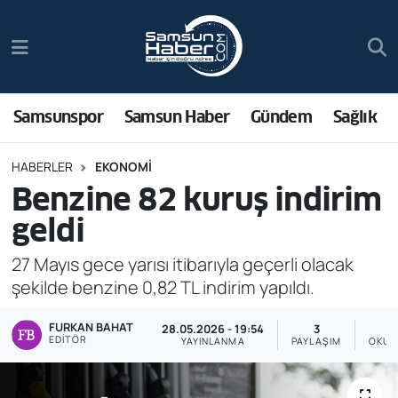
Samsunspor
Hava Durumu
Samsun Haber
Trafik Durumu
Samsunspor
Samsun Haber
Gündem
Sağlık
Sağlık
Süper Lig Puan Durumu ve Fikstür
HABERLER
EKONOMI
Benzine 82 kuruş indirim
Asayiş
Tüm Manşetler
geldi
Bilim ve Teknoloji
Son Dakika Haberleri
27 Mayıs gece yarısı itibarıyla geçerli olacak
şekilde benzine 0,82 TL indirim yapıldı.
Bölge
Haber Arşivi
FURKAN BAHAT
28.05.2026 - 19:54
3
Dünya
EDITÖR
YAYINLANMA
PAYLAŞIM
OKUN
Ekonomi