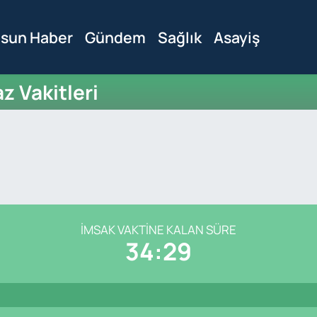
sun Haber
Gündem
Sağlık
Asayiş
 Vakitleri
İMSAK VAKTINE KALAN SÜRE
34:28