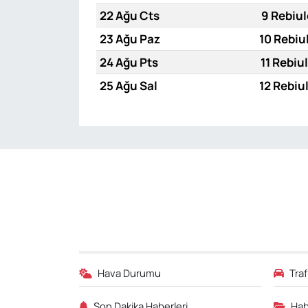
22 Ağu Cts
9 Rebiul
23 Ağu Paz
10 Rebiu
24 Ağu Pts
11 Rebiu
25 Ağu Sal
12 Rebiu
Hava Durumu
Tra
Son Dakika Haberleri
Hab