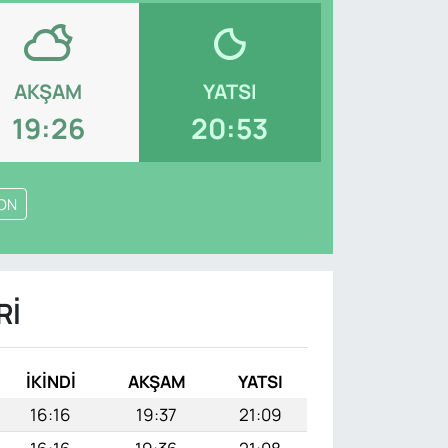
AKŞAM
YATSI
19:26
20:53
ON
RI
İKINDI
AKŞAM
YATSI
16:16
19:37
21:09