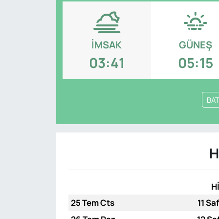
Genel
Gündem
İMSAK
GÜNEŞ
03:41
05:15
Özel Haber
POLİTİKA
BA
Siyaset
Spor
H
Web Tv
H
Yerel
25 Tem Cts
11 Sa