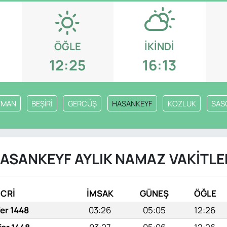
ÖĞLE
İKINDI
12:25
16:13
TMAN
BEŞİRİ
GERCÜŞ
HASANKEYF
KOZLUK
SAS
ASANKEYF AYLIK NAMAZ VAKITLE
İCRİ
İMSAK
GÜNEŞ
ÖĞLE
fer 1448
03:26
05:05
12:26