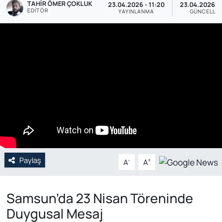
TAHIR ÖMER ÇOKLUK
23.04.2026 - 11:20
23.04.2026 - 
EDITÖR
YAYINLANMA
GÜNCELLE
Genel
Gündem
Özel Haber
POLİTİKA
Siyaset
Spor
Paylaş
-
+
A
A
Web Tv
Yerel
Samsun’da 23 Nisan Töreninde
Duygusal Mesaj