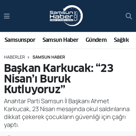
Samsunspor
Hava Durumu
Samsun Haber
Trafik Durumu
Samsunspor
Samsun Haber
Gündem
Sağlık
Sağlık
Süper Lig Puan Durumu ve Fikstür
HABERLER
SAMSUN HABER
Başkan Karkucak: “23
Asayiş
Tüm Manşetler
Nisan’ı Buruk
Bilim ve Teknoloji
Son Dakika Haberleri
Kutluyoruz”
Bölge
Haber Arşivi
Anahtar Parti Samsun İl Başkanı Ahmet
Karkucak, 23 Nisan mesajında okul saldırılarına
Dünya
dikkat çekerek çocukların güvenliği için çağrı
yaptı.
Ekonomi