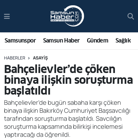
Samsunspor
Hava Durumu
Samsun Haber
Trafik Durumu
Samsunspor
Samsun Haber
Gündem
Sağlık
Sağlık
Süper Lig Puan Durumu ve Fikstür
HABERLER
ASAYIŞ
Bahçelievler’de çöken
Asayiş
Tüm Manşetler
binaya ilişkin soruşturma
Bilim ve Teknoloji
Son Dakika Haberleri
başlatıldı
Bölge
Haber Arşivi
Bahçelievler’de bugün sabaha karşı çöken
binaya ilişkin Bakırköy Cumhuriyet Başsavcılığı
Dünya
tarafından soruşturma başlatıldı. Savcılığın
soruşturma kapsamında bilirkişi incelemesi
Ekonomi
yaptıracağı da öğrenildi.