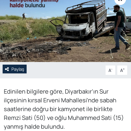
Genel
Gündem
Özel Haber
POLİTİKA
Paylaş
Siyaset
-
+
A
A
Spor
Edinilen bilgilere göre, Diyarbakır’ın Sur
ilçesinin kırsal Erveni Mahallesi’nde sabah
Web Tv
saatlerine doğru bir kamyonet ile birlikte
Yerel
Remzi Sati (50) ve oğlu Muhammed Sati (15)
yanmış halde bulundu.