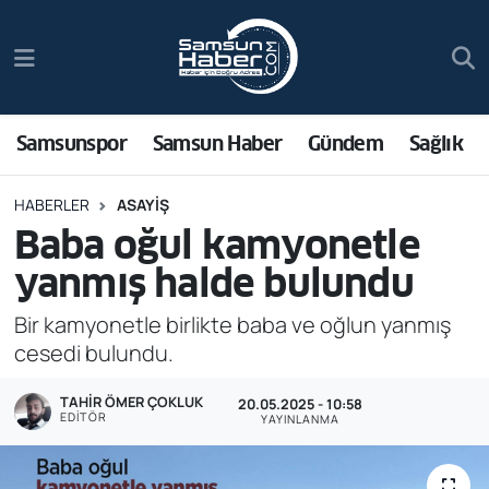
Samsunspor
Hava Durumu
Samsun Haber
Trafik Durumu
Samsunspor
Samsun Haber
Gündem
Sağlık
Sağlık
Süper Lig Puan Durumu ve Fikstür
HABERLER
ASAYIŞ
Baba oğul kamyonetle
Asayiş
Tüm Manşetler
yanmış halde bulundu
Bilim ve Teknoloji
Son Dakika Haberleri
Bir kamyonetle birlikte baba ve oğlun yanmış
cesedi bulundu.
Bölge
Haber Arşivi
TAHIR ÖMER ÇOKLUK
20.05.2025 - 10:58
Dünya
EDITÖR
YAYINLANMA
Ekonomi