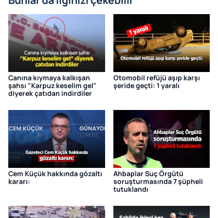
Canına kıymaya kalkışan
Otomobil refüjü aşıp karşı
şahsı "Karpuz keselim gel"
şeride geçti: 1 yaralı
diyerek çatıdan indirdiler
Cem Küçük hakkında gözaltı
Ahbaplar Suç Örgütü
kararı:
soruşturmasında 7 şüpheli
tutuklandı