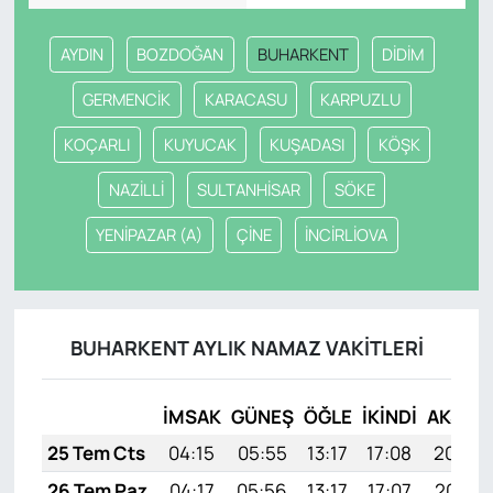
AYDIN
BOZDOĞAN
BUHARKENT
DİDİM
GERMENCİK
KARACASU
KARPUZLU
KOÇARLI
KUYUCAK
KUŞADASI
KÖŞK
NAZİLLİ
SULTANHİSAR
SÖKE
YENİPAZAR (A)
ÇİNE
İNCİRLİOVA
BUHARKENT AYLIK NAMAZ VAKITLERI
İMSAK
GÜNEŞ
ÖĞLE
İKINDI
AKŞAM
25 Tem Cts
04:15
05:55
13:17
17:08
20:28
26 Tem Paz
04:17
05:56
13:17
17:07
20:27