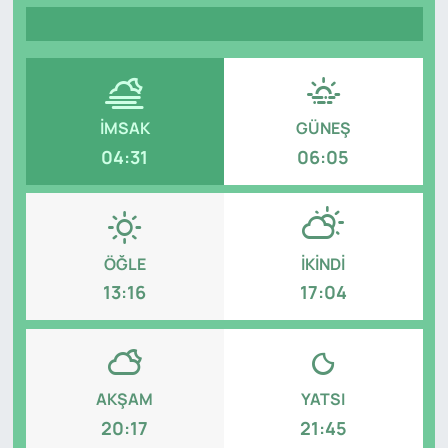
Genel
Gündem
İMSAK
GÜNEŞ
Özel Haber
04:31
06:05
POLİTİKA
Siyaset
ÖĞLE
İKINDI
Spor
13:16
17:04
Web Tv
Yerel
AKŞAM
YATSI
20:17
21:45