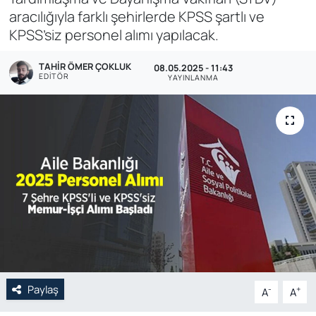
aracılığıyla farklı şehirlerde KPSS şartlı ve
Genel
KPSS’siz personel alımı yapılacak.
Gündem
TAHIR ÖMER ÇOKLUK
08.05.2025 - 11:43
EDITÖR
YAYINLANMA
Özel Haber
POLİTİKA
Siyaset
Spor
Web Tv
Yerel
Paylaş
-
+
A
A