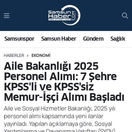
Samsunspor
Hava Durumu
Samsun Haber
Trafik Durumu
Samsunspor
Samsun Haber
Gündem
Sağlık
Sağlık
Süper Lig Puan Durumu ve Fikstür
HABERLER
EKONOMI
Aile Bakanlığı 2025
Asayiş
Tüm Manşetler
Personel Alımı: 7 Şehre
Bilim ve Teknoloji
Son Dakika Haberleri
KPSS'li ve KPSS'siz
Memur-İşçi Alımı Başladı
Bölge
Haber Arşivi
Aile ve Sosyal Hizmetler Bakanlığı, 2025 yılı
Dünya
personel alımı kapsamında yeni ilanlar
yayınladı. Yapılan açıklamaya göre, Sosyal
Ekonomi
Yardımlaşma ve Dayanışma Vakıfları (SYDV)