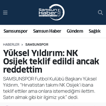
Samsunspor
Hava Durumu
Samsun Haber
Trafik Durumu
Samsunspor
Samsun Haber
Gündem
Sağlık
Sağlık
Süper Lig Puan Durumu ve Fikstür
HABERLER
SAMSUNSPOR
Yüksel Yıldırım: NK
Asayiş
Tüm Manşetler
Osijek teklif edildi ancak
Bilim ve Teknoloji
Son Dakika Haberleri
reddettim
Bölge
Haber Arşivi
SAMSUNSPOR Futbol Kulübü Başkanı Yüksel
Yıldırım, “Hırvatistan takımı NK Osijek’i bana
Dünya
teklif ettiler ama onlara istemediğimi ilettim.
Satın almak gibi bir ilgimiz yok” dedi.
Ekonomi