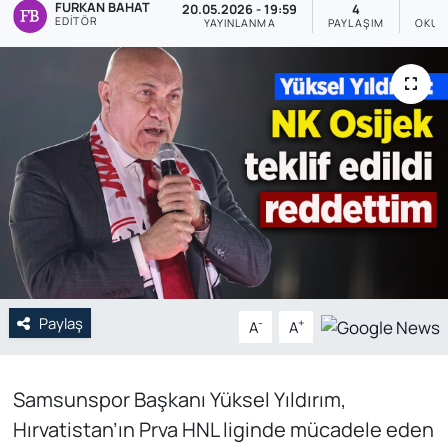
FURKAN BAHAT
20.05.2026 - 19:59
4
EDITÖR
YAYINLANMA
PAYLAŞIM
OKUN
Genel
Gündem
Özel Haber
POLİTİKA
Siyaset
Spor
Paylaş
-
+
A
A
Web Tv
Yerel
Samsunspor Başkanı Yüksel Yıldırım,
Hırvatistan’ın Prva HNL liginde mücadele eden