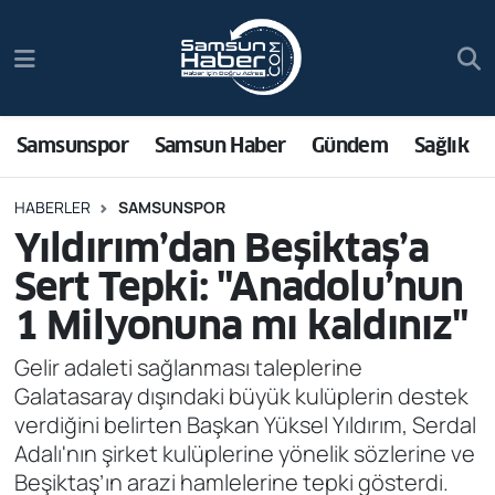
Samsunspor
Hava Durumu
Samsun Haber
Trafik Durumu
Samsunspor
Samsun Haber
Gündem
Sağlık
Sağlık
Süper Lig Puan Durumu ve Fikstür
HABERLER
SAMSUNSPOR
Yıldırım’dan Beşiktaş’a
Asayiş
Tüm Manşetler
Sert Tepki: "Anadolu’nun
Bilim ve Teknoloji
Son Dakika Haberleri
1 Milyonuna mı kaldınız"
Bölge
Haber Arşivi
Gelir adaleti sağlanması taleplerine
Galatasaray dışındaki büyük kulüplerin destek
Dünya
verdiğini belirten Başkan Yüksel Yıldırım, Serdal
Adalı'nın şirket kulüplerine yönelik sözlerine ve
Ekonomi
Beşiktaş’ın arazi hamlelerine tepki gösterdi.