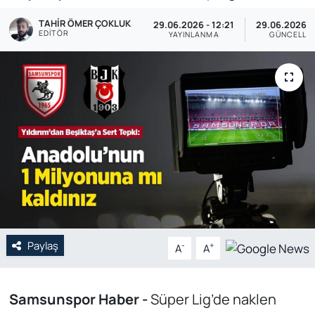
TAHIR ÖMER ÇOKLUK
Genel
29.06.2026 - 12:21
29.06.2026 - 
EDITÖR
YAYINLANMA
GÜNCELLE
Gündem
Özel Haber
POLİTİKA
Siyaset
Spor
Web Tv
Paylaş
-
+
A
A
Yerel
Samsunspor Haber -
Süper Lig’de naklen