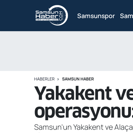
Samsunspor
Sam
Samsunspor
Hava Durumu
Samsun Haber
Trafik Durumu
Sağlık
Süper Lig Puan Durumu ve Fikstür
Asayiş
Tüm Manşetler
HABERLER
SAMSUN HABER
Bilim ve Teknoloji
Son Dakika Haberleri
Yakakent ve
Bölge
Haber Arşivi
operasyonu:
Dünya
Samsun'un Yakakent ve Alaça
Ekonomi