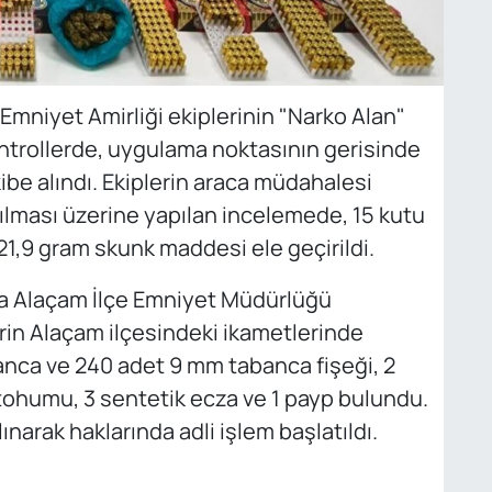
 Emniyet Amirliği ekiplerinin "Narko Alan"
trollerde, uygulama noktasının gerisinde
kibe alındı. Ekiplerin araca müdahalesi
tılması üzerine yapılan incelemede, 15 kutu
21,9 gram skunk maddesi ele geçirildi.
a Alaçam İlçe Emniyet Müdürlüğü
erin Alaçam ilçesindeki ikametlerinde
anca ve 240 adet 9 mm tabanca fişeği, 2
 tohumu, 3 sentetik ecza ve 1 payp bulundu.
narak haklarında adli işlem başlatıldı.