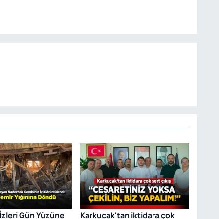
 İzleri Gün Yüzüne
Karkucak'tan iktidara çok