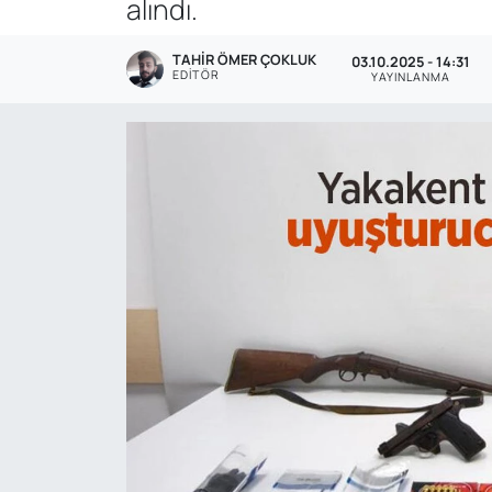
alındı.
Genel
TAHIR ÖMER ÇOKLUK
03.10.2025 - 14:31
EDITÖR
YAYINLANMA
Gündem
Özel Haber
POLİTİKA
Siyaset
Spor
Web Tv
Yerel