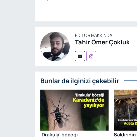
EDITÖR HAKKINDA
Tahir Ömer Çokluk
Bunlar da ilginizi çekebilir
'Drakula' böceği
Saldırının