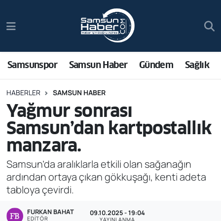
Samsunspor
Hava Durumu
Samsun Haber
Trafik Durumu
Samsunspor
Samsun Haber
Gündem
Sağlık
Sağlık
Süper Lig Puan Durumu ve Fikstür
HABERLER
SAMSUN HABER
Yağmur sonrası
Asayiş
Tüm Manşetler
Samsun’dan kartpostallık
Bilim ve Teknoloji
Son Dakika Haberleri
manzara.
Bölge
Haber Arşivi
Samsun’da aralıklarla etkili olan sağanağın
ardından ortaya çıkan gökkuşağı, kenti adeta
Dünya
tabloya çevirdi.
FURKAN BAHAT
Ekonomi
09.10.2025 - 19:04
EDITÖR
YAYINLANMA