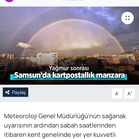
Genel
Gündem
Özel Haber
POLİTİKA
Siyaset
Spor
Paylaş
-
+
A
A
Web Tv
Meteoroloji Genel Müdürlüğü’nün sağanak
Yerel
uyarısının ardından sabah saatlerinden
itibaren kent genelinde yer yer kuvvetli