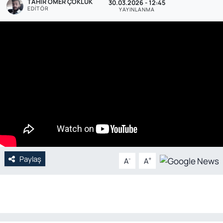
TAHIR ÖMER ÇOKLUK
30.03.2026 - 12:45
EDITÖR
YAYINLANMA
Genel
Gündem
Özel Haber
POLİTİKA
Siyaset
Spor
Paylaş
-
+
A
A
Web Tv
Yerel