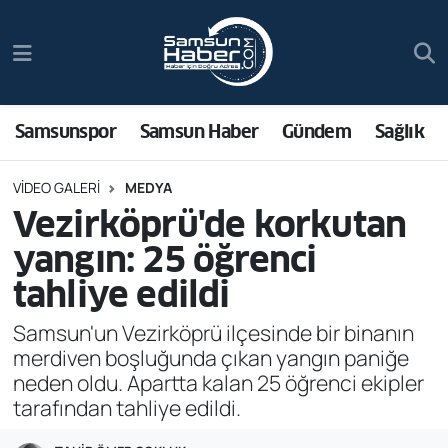
Samsunspor
Hava Durumu
Samsun Haber
Trafik Durumu
Samsunspor
Samsun Haber
Gündem
Sağlık
Sağlık
Süper Lig Puan Durumu ve Fikstür
VIDEO GALERI
MEDYA
Vezirköprü'de korkutan
Asayiş
Tüm Manşetler
yangın: 25 öğrenci
Bilim ve Teknoloji
Son Dakika Haberleri
tahliye edildi
Samsun'un Vezirköprü ilçesinde bir binanın
Bölge
Haber Arşivi
merdiven boşluğunda çıkan yangın paniğe
neden oldu. Apartta kalan 25 öğrenci ekipler
Dünya
tarafından tahliye edildi.
Ekonomi