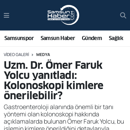
Samsunspor
Hava Durumu
Samsun Haber
Trafik Durumu
Samsunspor
Samsun Haber
Gündem
Sağlık
Sağlık
Süper Lig Puan Durumu ve Fikstür
VIDEO GALERI
MEDYA
Uzm. Dr. Ömer Faruk
Asayiş
Tüm Manşetler
Yolcu yanıtladı:
Bilim ve Teknoloji
Son Dakika Haberleri
Kolonoskopi kimlere
önerilebilir?
Bölge
Haber Arşivi
Gastroenteroloji alanında önemli bir tanı
Dünya
yöntemi olan kolonoskopi hakkında
açıklamalarda bulunan Ömer Faruk Yolcu, bu
Ekonomi
işlemin kimlere önerildiğini detaylarıyla