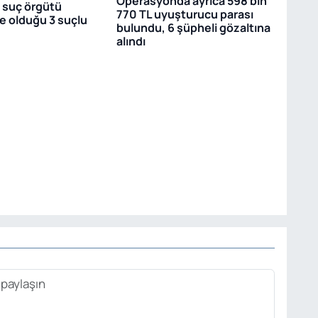
Operasyonda ayrıca 598 bin
a suç örgütü
770 TL uyuşturucu parası
de olduğu 3 suçlu
bulundu, 6 şüpheli gözaltına
alındı