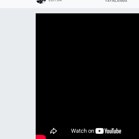
YAYINLANMA
Genel
Gündem
Özel Haber
POLİTİKA
Siyaset
Spor
Web Tv
Yerel