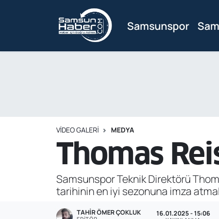
Samsunspor
Sam
Samsunspor
Hava Durumu
Samsun Haber
Trafik Durumu
Sağlık
Süper Lig Puan Durumu ve Fikstür
Asayiş
Tüm Manşetler
VIDEO GALERI
MEDYA
Bilim ve Teknoloji
Son Dakika Haberleri
Thomas Reis
Bölge
Haber Arşivi
Samsunspor Teknik Direktörü Thomas
Dünya
tarihinin en iyi sezonuna imza atma
Ekonomi
TAHIR ÖMER ÇOKLUK
16.01.2025 - 15:06
EDITÖR