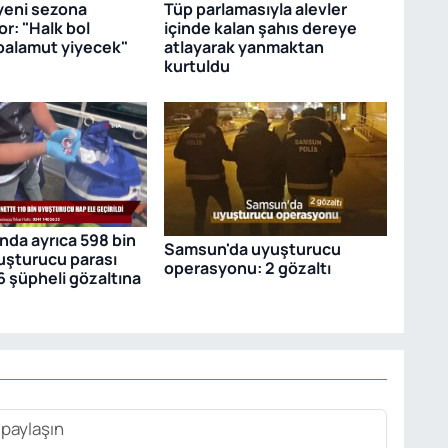
 yeni sezona
Tüp parlamasıyla alevler
or: "Halk bol
içinde kalan şahıs dereye
palamut yiyecek"
atlayarak yanmaktan
kurtuldu
da ayrıca 598 bin
Samsun'da uyuşturucu
uşturucu parası
operasyonu: 2 gözaltı
6 şüpheli gözaltına