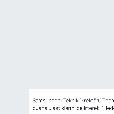
Genel
Gündem
Özel Haber
POLİTİKA
Siyaset
Spor
Web Tv
Yerel
Samsunspor Teknik Direktörü Thomas 
puana ulaştıklarını belirterek, “He