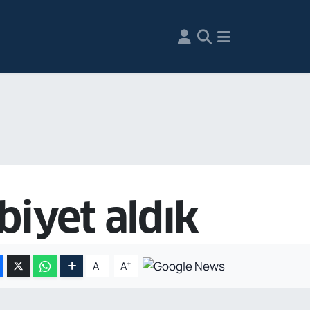
biyet aldık
-
+
A
A