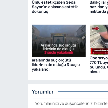
Ünlü estetikçiden Seda
Balıkçılar
Sayan'ın ablasına estetik
hazırlanıy
dokunuş
miktarda 
Operasyon
aralarında suç örgütü
770 TL uy
liderinin de olduğu 3 suçlu
bulundu, 
yakalandı
alındı
Yorumlar