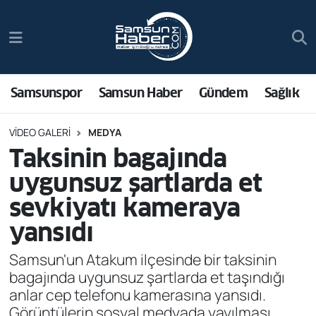
Samsunspor
Hava Durumu
Samsun Haber
Trafik Durumu
Samsunspor
Samsun Haber
Gündem
Sağlık
Sağlık
Süper Lig Puan Durumu ve Fikstür
VIDEO GALERI
MEDYA
Taksinin bagajında
Asayiş
Tüm Manşetler
uygunsuz şartlarda et
Bilim ve Teknoloji
Son Dakika Haberleri
sevkiyatı kameraya
yansıdı
Bölge
Haber Arşivi
Samsun'un Atakum ilçesinde bir taksinin
Dünya
bagajında uygunsuz şartlarda et taşındığı
anlar cep telefonu kamerasına yansıdı.
Ekonomi
Görüntülerin sosyal medyada yayılması