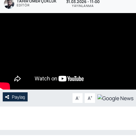
TAHIR ÖMER ÇOKLUK
31.03.2026 - 11:00
EDITÖR
YAYINLANMA
Genel
Gündem
Özel Haber
POLİTİKA
Siyaset
Spor
Paylaş
-
+
A
A
Web Tv
Yerel