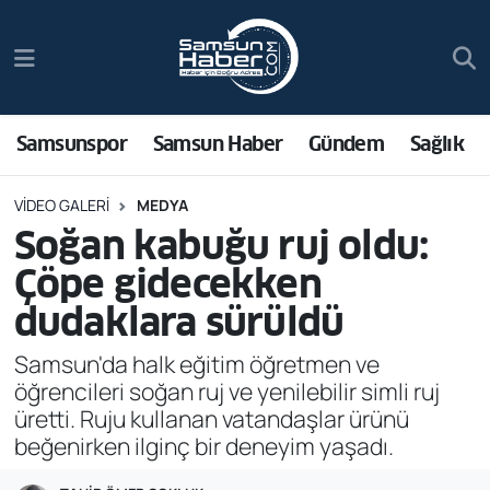
Samsunspor
Hava Durumu
Samsun Haber
Trafik Durumu
Samsunspor
Samsun Haber
Gündem
Sağlık
Sağlık
Süper Lig Puan Durumu ve Fikstür
VIDEO GALERI
MEDYA
Soğan kabuğu ruj oldu:
Asayiş
Tüm Manşetler
Çöpe gidecekken
Bilim ve Teknoloji
Son Dakika Haberleri
dudaklara sürüldü
Samsun'da halk eğitim öğretmen ve
Bölge
Haber Arşivi
öğrencileri soğan ruj ve yenilebilir simli ruj
üretti. Ruju kullanan vatandaşlar ürünü
Dünya
beğenirken ilginç bir deneyim yaşadı.
Ekonomi