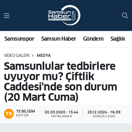
Samsunspor
Hava Durumu
Samsun Haber
Trafik Durumu
Samsunspor
Samsun Haber
Gündem
Sağlık
Sağlık
Süper Lig Puan Durumu ve Fikstür
VIDEO GALERI
MEDYA
Samsunlular tedbirlere
Asayiş
Tüm Manşetler
uyuyor mu? Çiftlik
Bilim ve Teknoloji
Son Dakika Haberleri
Caddesi'nde son durum
(20 Mart Cuma)
Bölge
Haber Arşivi
TE BILISIM
Dünya
20.03.2020 - 13:44
25.12.2024 - 16:09
EDITÖR
YAYINLANMA
GÜNCELLEME
Ekonomi