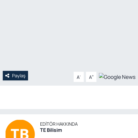
Genel
Gündem
Özel Haber
POLİTİKA
Siyaset
Paylaş
-
+
A
A
Spor
Web Tv
Yerel
EDITÖR HAKKINDA
TE Bilisim