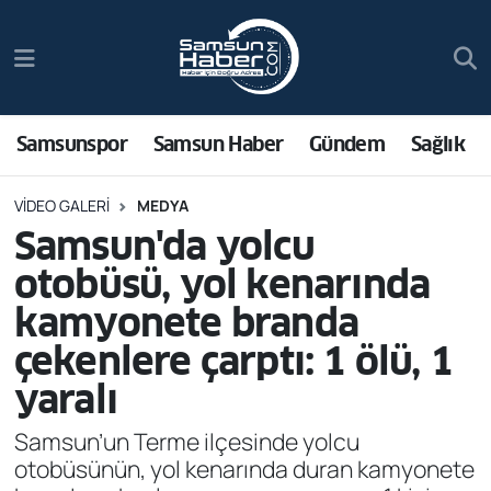
Samsunspor
Hava Durumu
Samsun Haber
Trafik Durumu
Samsunspor
Samsun Haber
Gündem
Sağlık
Sağlık
Süper Lig Puan Durumu ve Fikstür
VIDEO GALERI
MEDYA
Samsun'da yolcu
Asayiş
Tüm Manşetler
otobüsü, yol kenarında
Bilim ve Teknoloji
Son Dakika Haberleri
kamyonete branda
çekenlere çarptı: 1 ölü, 1
Bölge
Haber Arşivi
yaralı
Dünya
Samsun’un Terme ilçesinde yolcu
otobüsünün, yol kenarında duran kamyonete
Ekonomi