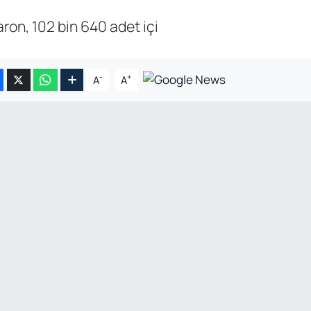
on, 102 bin 640 adet içi
-
+
A
A