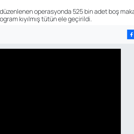
n düzenlenen operasyonda 525 bin adet boş makar
gram kıyılmış tütün ele geçirildi.