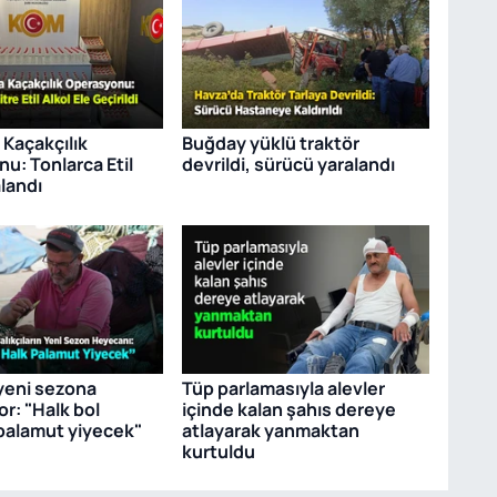
 Kaçakçılık
Buğday yüklü traktör
u: Tonlarca Etil
devrildi, sürücü yaralandı
landı
 yeni sezona
Tüp parlamasıyla alevler
or: "Halk bol
içinde kalan şahıs dereye
palamut yiyecek"
atlayarak yanmaktan
kurtuldu