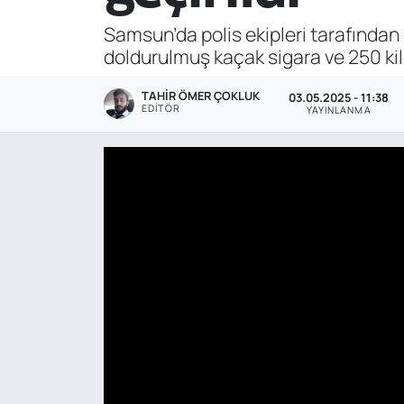
Samsun’da polis ekipleri tarafında
Genel
doldurulmuş kaçak sigara ve 250 kilo
Gündem
TAHIR ÖMER ÇOKLUK
03.05.2025 - 11:38
EDITÖR
YAYINLANMA
Özel Haber
POLİTİKA
Siyaset
Spor
Web Tv
Yerel