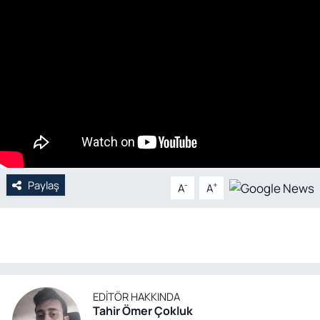
Genel
Gündem
Özel Haber
POLİTİKA
Siyaset
Paylaş
-
+
A
A
Spor
Web Tv
Yerel
EDITÖR HAKKINDA
Tahir Ömer Çokluk