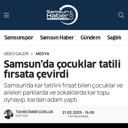
Samsunspor
Hava Durumu
Samsun Haber
Trafik Durumu
Samsunspor
Samsun Haber
Gündem
Sağlık
Sağlık
Süper Lig Puan Durumu ve Fikstür
VIDEO GALERI
MEDYA
Samsun’da çocuklar tatili
Asayiş
Tüm Manşetler
fırsata çevirdi
Bilim ve Teknoloji
Son Dakika Haberleri
Samsun’da kar tatilini fırsat bilen çocuklar ve
aileleri parklarda ve sokaklarda kar topu
Bölge
Haber Arşivi
oynayıp, kardan adam yaptı.
Dünya
TAHIR ÖMER ÇOKLUK
21.02.2025 - 16:50
EDITÖR
YAYINLANMA
Ekonomi