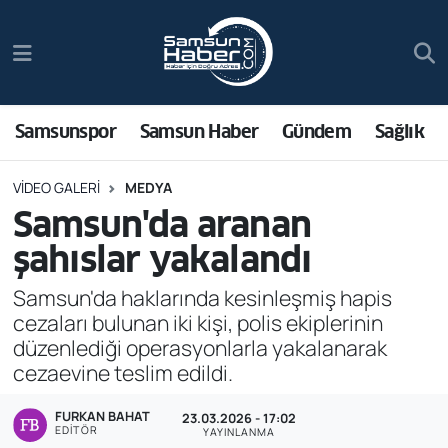
Samsunspor
Hava Durumu
Samsun Haber
Trafik Durumu
Samsunspor
Samsun Haber
Gündem
Sağlık
Sağlık
Süper Lig Puan Durumu ve Fikstür
VIDEO GALERI
MEDYA
Samsun'da aranan
Asayiş
Tüm Manşetler
şahıslar yakalandı
Bilim ve Teknoloji
Son Dakika Haberleri
Samsun'da haklarında kesinleşmiş hapis
cezaları bulunan iki kişi, polis ekiplerinin
Bölge
Haber Arşivi
düzenlediği operasyonlarla yakalanarak
cezaevine teslim edildi.
Dünya
FURKAN BAHAT
23.03.2026 - 17:02
Ekonomi
EDITÖR
YAYINLANMA