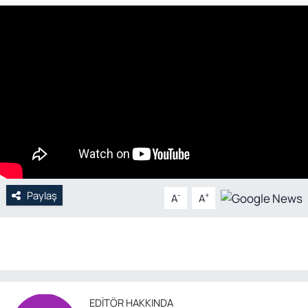
Genel
Gündem
Özel Haber
POLİTİKA
Siyaset
Paylaş
-
+
A
A
Spor
Web Tv
Yerel
EDITÖR HAKKINDA