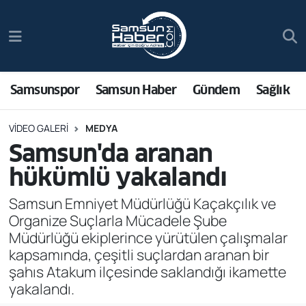
Samsunspor
Hava Durumu
Samsun Haber
Trafik Durumu
Samsunspor
Samsun Haber
Gündem
Sağlık
Sağlık
Süper Lig Puan Durumu ve Fikstür
VIDEO GALERI
MEDYA
Samsun'da aranan
Asayiş
Tüm Manşetler
hükümlü yakalandı
Bilim ve Teknoloji
Son Dakika Haberleri
Samsun Emniyet Müdürlüğü Kaçakçılık ve
Organize Suçlarla Mücadele Şube
Bölge
Haber Arşivi
Müdürlüğü ekiplerince yürütülen çalışmalar
kapsamında, çeşitli suçlardan aranan bir
Dünya
şahıs Atakum ilçesinde saklandığı ikamette
yakalandı.
Ekonomi